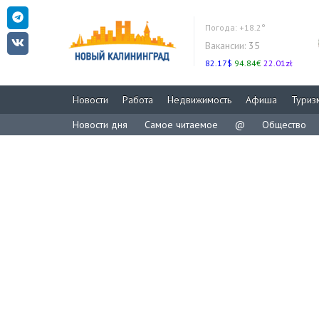
Погода:
+18.2°
Вакансии:
35
82.17$
94.84€
22.01zł
Новости
Работа
Недвижимость
Афиша
Туриз
Новости дня
Самое читаемое
@
Общество