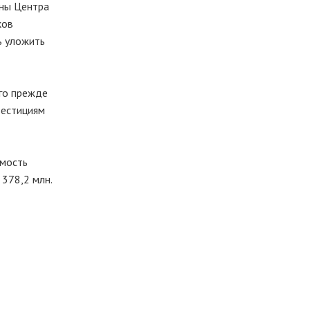
оны Центра
ков
ь уложить
ого прежде
вестициям
имость
 378,2 млн.