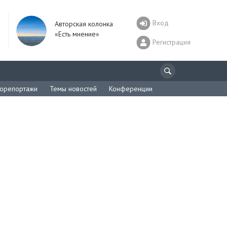
Вход
Авторская колонка
«Есть мнение»
Регистрация
орепортажи
Темы новостей
Конференции