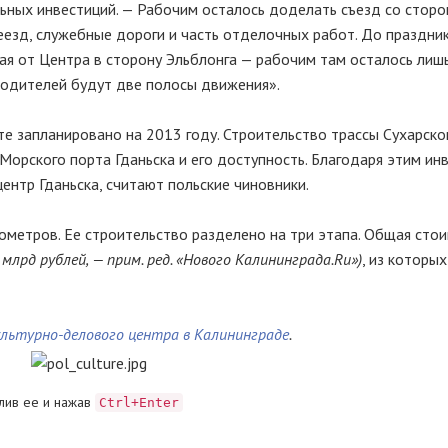
ьных инвестиций. — Рабочим осталось доделать съезд со стор
езд, служебные дороги и часть отделочных работ. До праздни
кая от Центра в сторону Эльблонга — рабочим там осталось лиш
 водителей будут две полосы движения».
е запланировано на 2013 году. Строительство трассы Сухарск
Морского порта Гданьска и его доступность. Благодаря этим ин
ентр Гданьска, считают польские чиновники.
ометров. Ее строительство разделено на три этапа. Общая сто
6 млрд рублей, — прим. ред. «Нового Калининграда.Ru»)
, из которых
ультурно-делового центра в Калининграде
.
лив ее и нажав
Ctrl+Enter