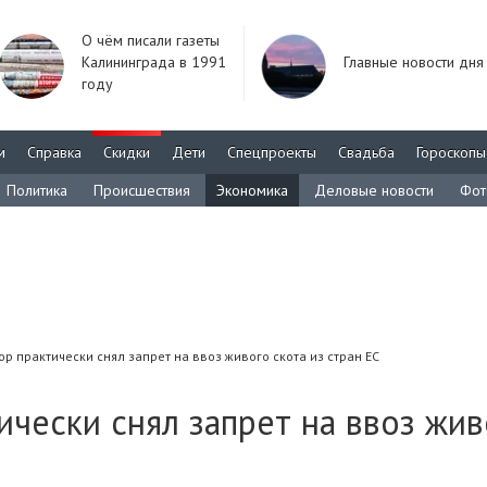
О чём писали газеты
Калининграда в 1991
Главные новости дня
году
м
Справка
Скидки
Дети
Спецпроекты
Свадьба
Гороскопы
Политика
Происшествия
Экономика
Деловые новости
Фот
р практически снял запрет на ввоз живого скота из стран ЕС
ически снял запрет на ввоз жив