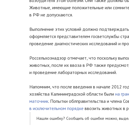
возбудителя этой болезни. Они также должны б
Животные, имеющие положительные или сомнител
в РФ не допускаются.
Выполнение этих условий должно подтверждатьс
оформляется представителем госветслужбы стра
проведение диагностических исследований и про
Россельхознадзор отмечает, что поскольку выпо
животных, после их ввоза в РФ также предусмо
и проведение лабораторных исследований.
Напомним, что после введения в начале 2012 го
хозяйства Калининградской области были
на гра
маточник
. Попытки облправительства и члена С
в исключительном порядке
ввозить животных в р
Нашли ошибку? Cообщить об ошибке можно, выде