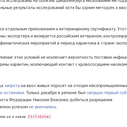
ыть исследованы на болезнь Шмалленберга несколькими метода
ьные результаты исследований хотя бы одним методом, к вво
я отдельным приложением к ветеринарному сертификату. Этот
ны-экспортера и визируется российским ветврачом, контролир
филактических мероприятий в период карантина в стране-экспо
лнение этих условий не исключает вероятность поставки инфи
трены карантин, исключающий контакт с кровососущими насеком
да
запрета
на ввоз живых поросят на откорм мясопромышленны
ни остановки
. Только декабре в регионе был
запущен первый со
овета Федерации Николая Власенко добиться разрешения
егион успехом
не увенчались
.
лив ее и нажав
Ctrl+Enter