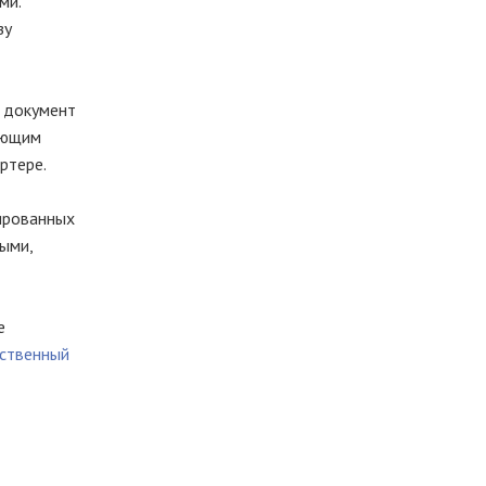
ми.
зу
 документ
ующим
ртере.
цированных
ыми,
е
бственный