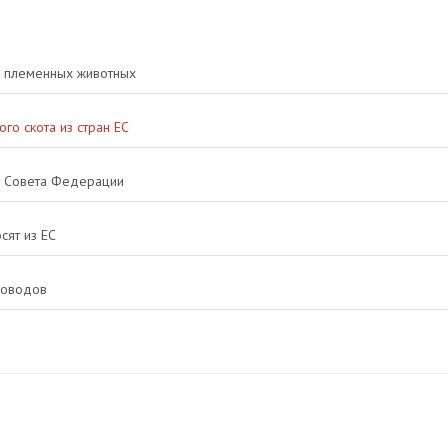
з племенных животных
го скота из стран ЕС
т Совета Федерации
сят из ЕС
новодов