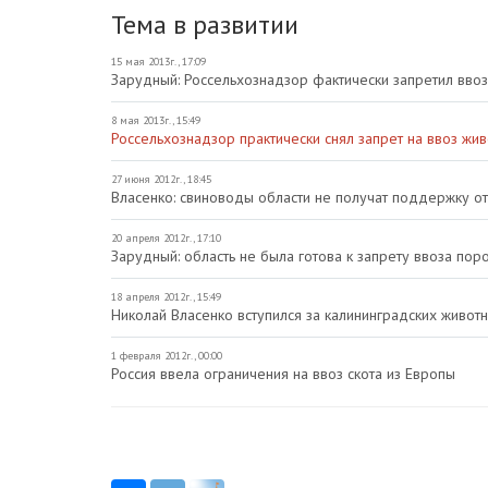
Тема в развитии
15 мая 2013г., 17:09
Зарудный: Россельхознадзор фактически запретил вво
8 мая 2013г., 15:49
Россельхознадзор практически снял запрет на ввоз живо
27 июня 2012г., 18:45
Власенко: свиноводы области не получат поддержку о
20 апреля 2012г., 17:10
Зарудный: область не была готова к запрету ввоза поро
18 апреля 2012г., 15:49
Николай Власенко вступился за калининградских живот
1 февраля 2012г., 00:00
Россия ввела ограничения на ввоз скота из Европы