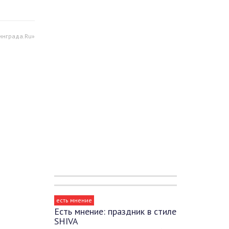
инграда.Ru»
есть мнение
Есть мнение: праздник в стиле
SHIVA