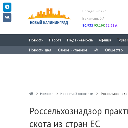
Погода:
+23.2°
Вакансии:
37
80.93$
93.19€
21.69zł
Новости
Работа
Недвижимость
Афиша
Туриз
Новости дня
Самое читаемое
@
Общество
Новости
Новости: Экономики
Россельхознадзо
Россельхознадзор практ
скота из стран ЕС