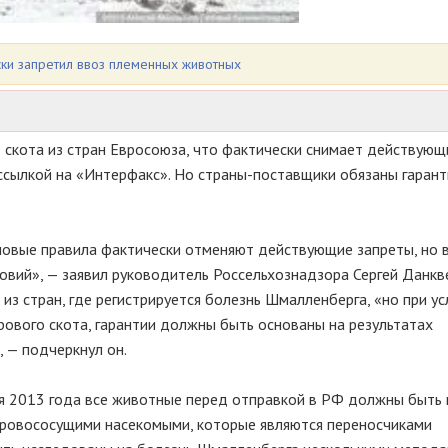
ки запретил ввоз племенных животных
 скота из стран Евросоюза, что фактически снимает действующ
ссылкой на «Интерфакс». Но страны-поставщики обязаны гаран
 новые правила фактически отменяют действующие запреты, но 
вий», — заявил руководитель Россельхознадзора Сергей Данкве
з стран, где регистрируется болезнь Шмалленберга, «но при ус
рового скота, гарантии должны быть основаны на результатах
, — подчеркнул он.
мая 2013 года все животные перед отправкой в РФ должны быт
 кровососущими насекомыми, которые являются переносчиками