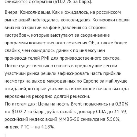
снижаются с открытия ($102.28 за барр.).
Вчера: Консолидация. Как и ожидалось, на российском
рынке акций наблюдалась консолидация. Котировки пошли
вниз на открытии на фоне давления со стороны
«ястребов», которые выступают за сворачивание
программы количественного смягчения QE, а также более
слабых, чем ожидалось данных по индексу цен
производителей PMI для производственного сектора.
После существенных отскоков в предыдущие сессии
участники рынка решили зафиксировать часть прибыли,
несмотря на выход макроданных по Европе за май лучше
ожиданий, которые указали на возможное начало выхода
еврозоны из рекордно долгой рецессии.
По итогам дня: Цены на нефть Brent повысились на 0.30%
до $102.2 за барр., рубль ослаб к доллару США до 31.39;
российский индекс акций ММВБ-50 снизился на 3.56%,
индекс РТС — на 4.18%.