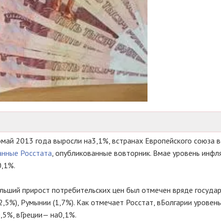
о
май 2013 года выросли на
3,1%, в
странах Европейского союза в
анные Росстата
, опубликованные во
вторник. В
мае уровень инфл
0,1%.
льший прирост потребительских цен был отмечен в
ряде госуда
2,5%), Румынии (1,7%). Как отмечает Росстат, в
Болгарии уровень
,5%, в
Греции
— на
0,1%.