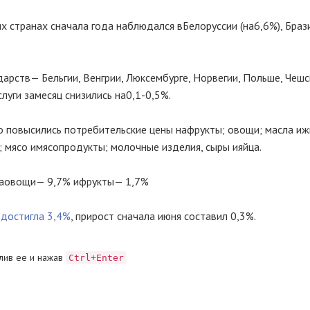
их странах с
начала года наблюдался в
Белоруссии (на
6,6%), Браз
дарств
— Бельгии, Венгрии, Люксембурге, Норвегии, Польше, Чеш
слуги за
месяц снизились на
0,1-0,5%.
о повысились потребительские цены на
фрукты; овощи; масла и
ж
; мясо и
мясопродукты; молочные изделия, сыры и
яйца.
а
овощи
— 9,7% и
фрукты
— 1,7%
и
достигла 3,4%
, прирост с
начала июня составил 0,3%.
лив ее и нажав
Ctrl+Enter