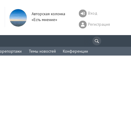
Вход
Авторская колонка
«Есть мнение»
Регистрация
орепортажи
Темы новостей
Конференции