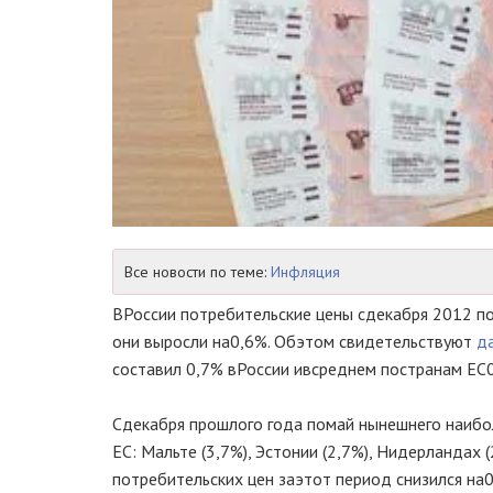
Все новости по теме:
Инфляция
В
России потребительские цены с
декабря 2012 п
они выросли на
0,6%. Об
этом свидетельствуют
д
составил 0,7% в
России и
в
среднем по
странам ЕС
С
декабря прошлого года по
май нынешнего наибо
ЕС
:
Мальте (3,7%), Эстонии (2,7%), Нидерландах (
потребительских цен за
этот период снизился на
0