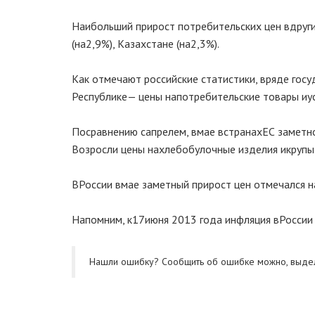
Наибольший прирост потребительских цен в
друг
(на
2,9%), Казахстане (на
2,3%).
Как отмечают российские статистики, в
ряде госу
Республике
— цены на
потребительские товары и
у
По
сравнению с
апрелем, в
мае в
странах
ЕС заметн
Возросли цены на
хлебобулочные изделия и
крупы
В
России в
мае заметный прирост цен отмечался н
Напомним, к
17
июня 2013 года инфляция в
Росси
Нашли ошибку? Cообщить об ошибке можно, выде