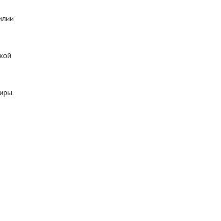
илии
ской
иры.