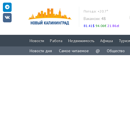
Погода:
+20.7°
Вакансии:
48
81.41$
94.06€
21.86zł
Новости
Работа
Недвижимость
Афиша
Туриз
Новости дня
Самое читаемое
@
Общество