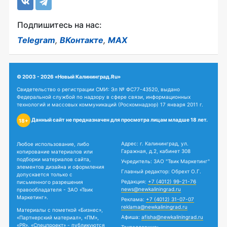
Подпишитесь на нас:
Telegram
,
ВКонтакте
,
MAX
© 2003 - 2026 «Новый Калининград.Ru»
Свидетельство о регистрации СМИ: Эл № ФС77-43520, выдано
Федеральной службой по надзору в сфере связи, информационных
технологий и массовых коммуникаций (Роскомнадзор) 17 января 2011 г.
Данный сайт не предназначен для просмотра лицам младше 18 лет.
18+
Адрес: г. Калининград, ул.
Любое использование, либо
Гаражная, д.2, кабинет 308
копирование материалов или
подборки материалов сайта,
Учредитель: ЗАО "Твик Маркетинг"
элементов дизайна и оформления
Главный редактор: Обрехт О.Г.
допускается только с
Редакция:
+7 (4012) 99-21-76
письменного разрешения
news@newkaliningrad.ru
правообладателя - ЗАО «Твик
Маркетинг».
Реклама:
+7 (4012) 31-07-07
reklama@newkaliningrad.ru
Материалы с пометкой «Бизнес»,
Афиша:
afisha@newkaliningrad.ru
«Партнерский материал», «ПМ»,
«PR», «Спецпроект» - публикуются