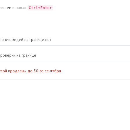
лив ее и нажав
Ctrl+Enter
но очередей на границе нет
проверки на границе
твой продлены до 30-го сентября