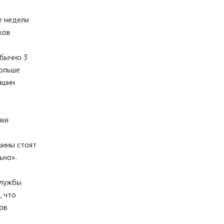
е недели
ков
обычно 3
больше
машин
ики
шины стоят
ьно».
службы
, что
ов