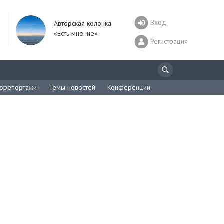
Вход
Авторская колонка
«Есть мнение»
Регистрация
орепортажи
Темы новостей
Конференции