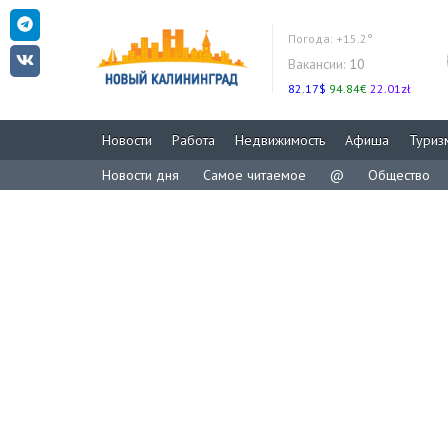
Погода:
+15.2°
Вакансии:
10
82.17$
94.84€
22.01zł
Новости
Работа
Недвижимость
Афиша
Туриз
Новости дня
Самое читаемое
@
Общество