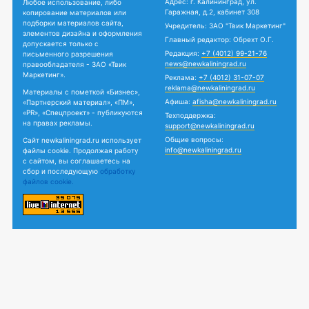
Адрес: г. Калининград, ул.
Любое использование, либо
Гаражная, д.2, кабинет 308
копирование материалов или
подборки материалов сайта,
Учредитель: ЗАО "Твик Маркетинг"
элементов дизайна и оформления
Главный редактор: Обрехт О.Г.
допускается только с
Редакция:
+7 (4012) 99-21-76
письменного разрешения
news@newkaliningrad.ru
правообладателя - ЗАО «Твик
Маркетинг».
Реклама:
+7 (4012) 31-07-07
reklama@newkaliningrad.ru
Материалы с пометкой «Бизнес»,
Афиша:
afisha@newkaliningrad.ru
«Партнерский материал», «ПМ»,
«PR», «Спецпроект» - публикуются
Техподдержка:
на правах рекламы.
support@newkaliningrad.ru
Общие вопросы:
Сайт newkaliningrad.ru использует
info@newkaliningrad.ru
файлы cookie. Продолжая работу
с сайтом, вы соглашаетесь на
сбор и последующую
обработку
файлов cookie.