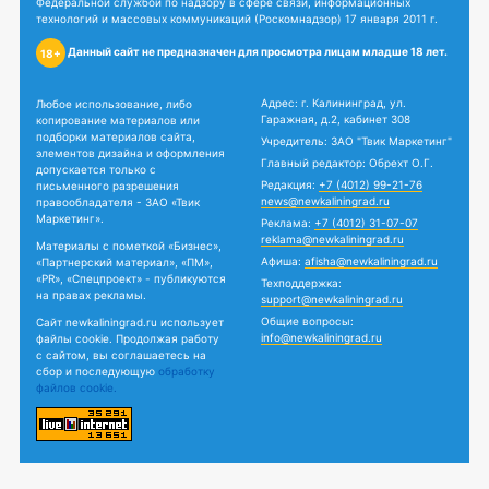
Федеральной службой по надзору в сфере связи, информационных
технологий и массовых коммуникаций (Роскомнадзор) 17 января 2011 г.
Данный сайт не предназначен для просмотра лицам младше 18 лет.
18+
Адрес: г. Калининград, ул.
Любое использование, либо
Гаражная, д.2, кабинет 308
копирование материалов или
подборки материалов сайта,
Учредитель: ЗАО "Твик Маркетинг"
элементов дизайна и оформления
Главный редактор: Обрехт О.Г.
допускается только с
Редакция:
+7 (4012) 99-21-76
письменного разрешения
news@newkaliningrad.ru
правообладателя - ЗАО «Твик
Маркетинг».
Реклама:
+7 (4012) 31-07-07
reklama@newkaliningrad.ru
Материалы с пометкой «Бизнес»,
Афиша:
afisha@newkaliningrad.ru
«Партнерский материал», «ПМ»,
«PR», «Спецпроект» - публикуются
Техподдержка:
на правах рекламы.
support@newkaliningrad.ru
Общие вопросы:
Сайт newkaliningrad.ru использует
info@newkaliningrad.ru
файлы cookie. Продолжая работу
с сайтом, вы соглашаетесь на
сбор и последующую
обработку
файлов cookie.