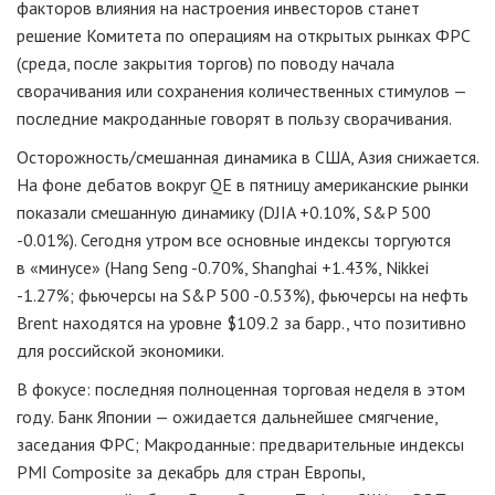
факторов влияния на настроения инвесторов станет
решение Комитета по операциям на открытых рынках ФРС
(среда, после закрытия торгов) по поводу начала
сворачивания или сохранения количественных стимулов —
последние макроданные говорят в пользу сворачивания.
Осторожность/смешанная динамика в США, Азия снижается.
На фоне дебатов вокруг QE в пятницу американские рынки
показали смешанную динамику (DJIA +0.10%, S&P 500
-0.01%). Сегодня утром все основные индексы торгуются
в «минусе» (Hang Seng -0.70%, Shanghai +1.43%, Nikkei
-1.27%; фьючерсы на S&P 500 -0.53%), фьючерсы на нефть
Brent находятся на уровне $109.2 за барр., что позитивно
для российской экономики.
В фокусе: последняя полноценная торговая неделя в этом
году. Банк Японии — ожидается дальнейшее смягчение,
заседания ФРС; Макроданные: предварительные индексы
PMI Composite за декабрь для стран Европы,