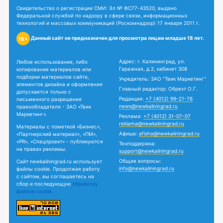
Свидетельство о регистрации СМИ: Эл № ФС77-43520, выдано
Федеральной службой по надзору в сфере связи, информационных
технологий и массовых коммуникаций (Роскомнадзор) 17 января 2011 г.
Данный сайт не предназначен для просмотра лицам младше 18 лет.
18+
Адрес: г. Калининград, ул.
Любое использование, либо
Гаражная, д.2, кабинет 308
копирование материалов или
подборки материалов сайта,
Учредитель: ЗАО "Твик Маркетинг"
элементов дизайна и оформления
Главный редактор: Обрехт О.Г.
допускается только с
Редакция:
+7 (4012) 99-21-76
письменного разрешения
news@newkaliningrad.ru
правообладателя - ЗАО «Твик
Маркетинг».
Реклама:
+7 (4012) 31-07-07
reklama@newkaliningrad.ru
Материалы с пометкой «Бизнес»,
Афиша:
afisha@newkaliningrad.ru
«Партнерский материал», «ПМ»,
«PR», «Спецпроект» - публикуются
Техподдержка:
на правах рекламы.
support@newkaliningrad.ru
Общие вопросы:
Сайт newkaliningrad.ru использует
info@newkaliningrad.ru
файлы cookie. Продолжая работу
с сайтом, вы соглашаетесь на
сбор и последующую
обработку
файлов cookie.