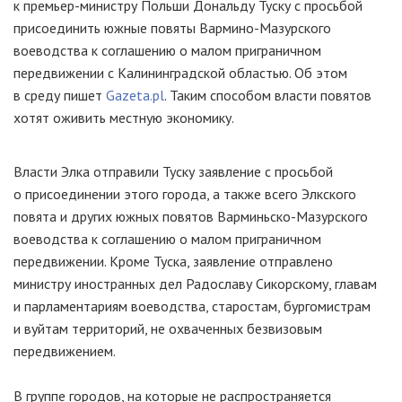
к
премьер-министру
Польши Дональду Туску с просьбой
присоединить южные повяты
Вармино-Мазурского
воеводства к соглашению о малом приграничном
передвижении с Калининградской областью. Об этом
в среду пишет
Gazeta.pl
. Таким способом власти повятов
хотят оживить местную экономику.
Власти Элка отправили
Туску
заявление с просьбой
о присоединении этого города, а также всего Элкского
повята и других южных повятов
Варминьско-Мазурского
воеводства к соглашению о малом приграничном
передвижении. Кроме Туска, заявление отправлено
министру иностранных дел Радославу Сикорскому, главам
и парламентариям воеводства, старостам, бургомистрам
и вуйтам территорий, не охваченных безвизовым
передвижением.
В группе городов, на которые не распространяется