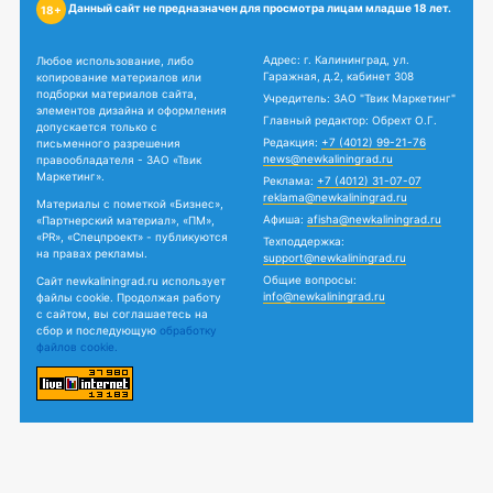
Данный сайт не предназначен для просмотра лицам младше 18 лет.
18+
Адрес: г. Калининград, ул.
Любое использование, либо
Гаражная, д.2, кабинет 308
копирование материалов или
подборки материалов сайта,
Учредитель: ЗАО "Твик Маркетинг"
элементов дизайна и оформления
Главный редактор: Обрехт О.Г.
допускается только с
Редакция:
+7 (4012) 99-21-76
письменного разрешения
news@newkaliningrad.ru
правообладателя - ЗАО «Твик
Маркетинг».
Реклама:
+7 (4012) 31-07-07
reklama@newkaliningrad.ru
Материалы с пометкой «Бизнес»,
Афиша:
afisha@newkaliningrad.ru
«Партнерский материал», «ПМ»,
«PR», «Спецпроект» - публикуются
Техподдержка:
на правах рекламы.
support@newkaliningrad.ru
Общие вопросы:
Сайт newkaliningrad.ru использует
info@newkaliningrad.ru
файлы cookie. Продолжая работу
с сайтом, вы соглашаетесь на
сбор и последующую
обработку
файлов cookie.