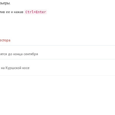
рьеры.
лив ее и нажав
Ctrl+Enter
естора
вятся до конца сентября
 на Куршской косе