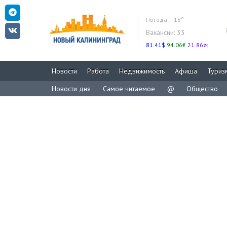
Погода:
+18°
Вакансии:
33
81.41$
94.06€
21.86zł
Новости
Работа
Недвижимость
Афиша
Туриз
Новости дня
Самое читаемое
@
Общество