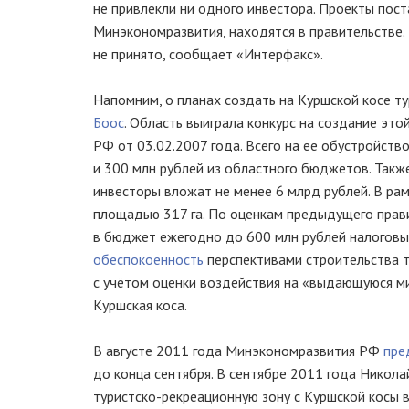
не привлекли ни одного инвестора. Проекты пос
Минэкономразвития, находятся в правительстве. 
не принято, сообщает «Интерфакс».
Напомним, о планах создать на Куршской косе
ту
Боос
. Область выиграла конкурс на создание это
РФ от
03.02.2007
года. Всего на ее обустройств
и 300 млн рублей из областного бюджетов. Также
инвесторы вложат не менее 6 млрд рублей. В ра
площадью 317 га. По оценкам предыдущего правит
в бюджет ежегодно до 600 млн рублей налоговы
обеспокоенность
перспективами строительства т
с учётом оценки воздействия на «выдающуюся ми
Куршская коса.
В августе 2011 года Минэкономразвития РФ
пре
до конца сентября. В сентябре 2011 года Никола
туристско-рекреационную
зону с Куршской косы в