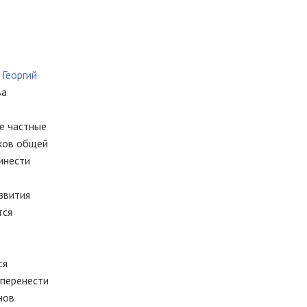
Георгий
ва
се частные
тков общей
инести
звития
тся
ся
 перенести
нов