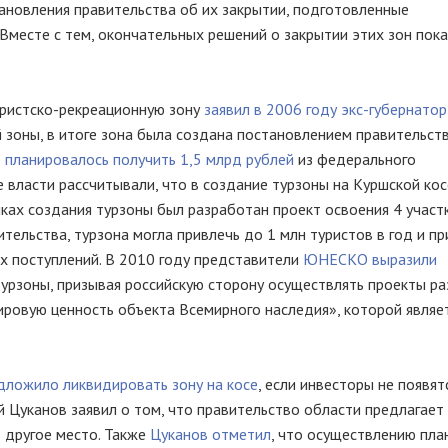
тановления правительства об их закрытии, подготовленные
Вместе с тем, окончательных решений о закрытии этих зон пока
ристско-рекреационную
зону
заявил в 2006 году
экс-губернатор
й зоны, в итоге зона была создана постановлением правительст
о
планировалось получить 1,5 млрд рублей
из федерального
 власти рассчитывали, что в создание турзоны на Куршской ко
мках создания турзоны был разработан проект освоения 4 учас
ельства, турзона могла привлечь до 1 млн туристов в год и пр
х поступлений. В 2010 году представители
ЮНЕСКО выразили
урзоны, призывая российскую сторону осуществлять проекты ра
ровую ценность объекта Всемирного наследия», которой являе
дложило ликвидировать зону на косе
, если инвесторы не появят
й Цуканов заявил о том, что правительство области предлагает
 другое место. Также
Цуканов отметил
, что осуществлению пла