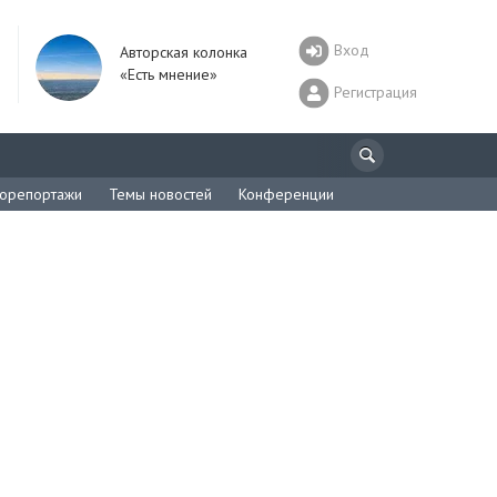
Вход
Авторская колонка
«Есть мнение»
Регистрация
орепортажи
Темы новостей
Конференции