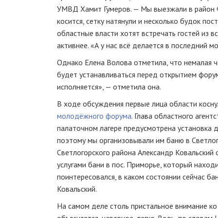
УМВД Хамит Гумеров. — Мы выезжали в район Ф
косится, сетку натянули и несколько будок по
областные власти хотят встречать гостей из в
активнее. «А у нас всё делается в последний мо
Однако Елена Волова отметила, что немалая ч
будет устанавливаться перед открытием форум
исполняется», — отметила она.
В ходе обсуждения первые лица области косну
молодёжного форума
. Глава областного агент
палаточном лагере предусмотрена установка д
поэтому мы организовывали им баню в Светлог
Светлогорского района Александр Ковальский о
услугами бани в пос. Приморье, который наход
поинтересовался, в каком состоянии сейчас ба
Ковальский.
На самом деле столь пристальное внимание ко