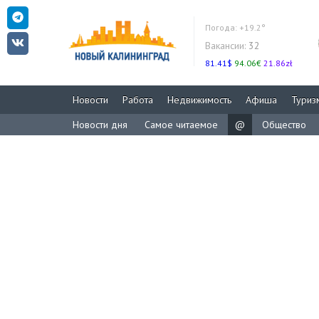
Погода:
+19.2°
Вакансии:
32
81.41$
94.06€
21.86zł
Новости
Работа
Недвижимость
Афиша
Туриз
Новости дня
Самое читаемое
@
Общество