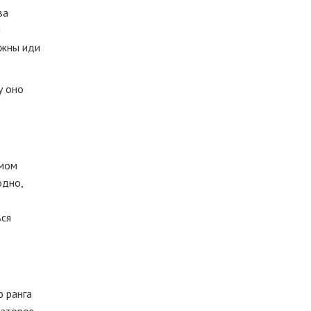
ва
и
лжны иди
у оно
амом
одно,
ься
о ранга