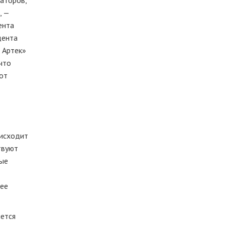
наторов,
, —
ента
дента
 Артек»
что
Вот
исходит
твуют
ные
нее
яется