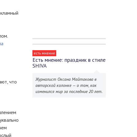
екламный
лом.
ла
есть мнение
Есть мнение: праздник в стиле
SHIVA
Журналист Оксана Майтакова в
ают, что
авторской колонке — о том, как
изменился мир за последние 20 лет.
плением
буквально
чем
рослый