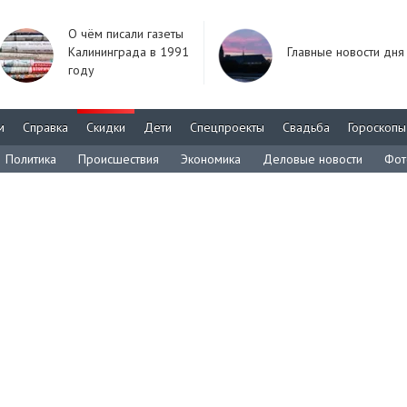
О чём писали газеты
Калининграда в 1991
Главные новости дня
году
м
Справка
Скидки
Дети
Спецпроекты
Свадьба
Гороскопы
Политика
Происшествия
Экономика
Деловые новости
Фот