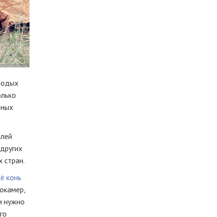
лодых
олько
зных
елей
 других
 стран.
ё конь
еокамер,
и нужно
го