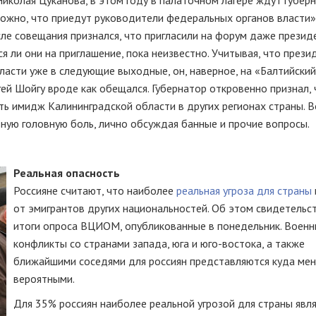
 Николая Цуканова, в этом году в палаточном лагере ждут губер
можно, что приедут руководители федеральных органов власти»
ле совещания признался, что пригласили на форум даже презид
я ли они на приглашение, пока неизвестно. Учитывая, что прези
асти уже в следующие выходные, он, наверное, на «Балтийский
гей Шойгу вроде как обещался. Губернатор откровенно признал, 
еть имидж Калининградской области в других регионах страны. 
ьную головную боль, лично обсуждая банные и прочие вопросы.
Реальная опасность
Россияне считают, что наиболее
реальная угроза для страны
от эмигрантов других национальностей. Об этом свидетельс
итоги опроса ВЦИОМ, опубликованные в понедельник. Воен
конфликты со странами запада, юга и
юго-востока
, а также
ближайшими соседями для россиян представляются куда ме
вероятными.
Для 35% россиян наиболее реальной угрозой для страны явл