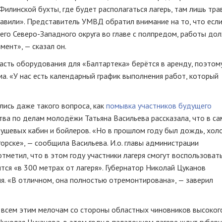
илинской бухты, где будет располагаться лагерь, там лишь тра
ставили». Представитель УМВД обратил внимание на то, что есл
сего
Северо-Западного
округа во главе с полпредом, работы до
мент», — сказал он.
асть оборудования для «Балтартека» берётся в аренду, поэтом
а. «У нас есть календарный график выполнения работ, который
лись даже такого вопроса, как
помывка участников будущего
ства по делам молодёжи Татьяна Васильева рассказала, что в с
ушевых кабин и бойлеров. «Но в прошлом году был дождь, хол
орске», — сообщила Васильева. И.о. главы администрации
тметил, что в этом году участники лагеря смогут воспользоват
ится «в 300 метрах от лагеря». Губернатор Николай Цуканов
ня. «В отличном, она полностью отремонтирована», — заверил
 всем этим мелочам со стороны областных чиновников высоког