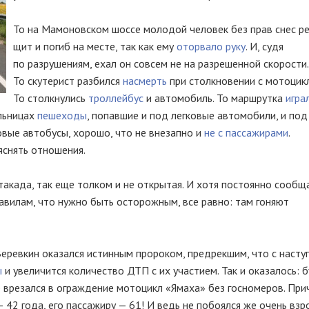
То на Мамоновском шоссе молодой человек без прав снес р
щит и погиб на месте, так как ему
оторвало руку
. И, судя
по разрушениям, ехал он совсем не на разрешенной скорости.
То скутерист разбился
насмерть
при столкновении с мотоцик
То столкнулись
троллейбус
и автомобиль. То маршрутка
игра
льницах
пешеходы
, попавшие и под легковые автомобили, и под
вые автобусы, хорошо, что не внезапно и
не с пассажирами
.
снять отношения.
акада, так еще толком и не открытая. И хотя постоянно сообщ
авилам, что нужно быть осторожным, все равно: там гоняют
еревкин оказался истинным пророком, предрекшим, что с насту
ы
и увеличится количество ДТП с их участием. Так и оказалось: 
е врезался в ограждение мотоцикл «Ямаха» без госномеров. При
 42 года, его пассажиру — 61! И ведь не побоялся же очень вз