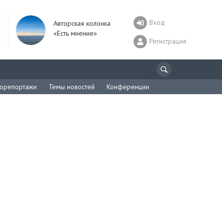
Вход
Авторская колонка
«Есть мнение»
Регистрация
орепортажи
Темы новостей
Конференции