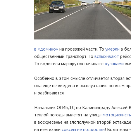
в «домино»
на проезжей части. То
умерли
в бо
общественный транспорт. То
вспыхивают
рейсо
То водители маршруток начинают
кулаками
выя
Особенно в этом смысле отличается вторая эст
она еще не введена в эксплуатацию по всем пр
и разбиваются.
Начальник ОГИБДД по Калининграду Алексей В
теплой погоды вылетят на улицы
мотоциклист
в воскресенье на злополучной второй эстакад
на нем ехали
совсем не подростки
! Водителю —