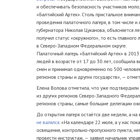
и обеспечивать безопасность участников мол
«Балтийский Артек». Столь пристальное вниман
проведения палаточного лагеря, в том числе и
губернатора Николая Цуканова, объясняется ле
получил статус «окружного», то есть главного
в
Северо-Западном
Федеральном округе.
Палаточный лагерь «Балтийский Артек» в 2013
людей в возрасте от 17 до 30 лет, сообщила
в
смен и принимал одновременно по 500 человек
регионов страны и других государств», — отмет
Елена Волова отметила, что уже подтвердили 
из других регионов
Северо-Западного
Федераль
регионов страны, самые большие делегации ожи
До открытия лагеря остаётся две недели, а на
не валялся
. «На календаре 22 июля, а у нас по
освещения,
контрольно-пропускного
пункта, не
провести инструктаж, — заявил начальник упр