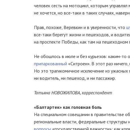
человек сесть на мотоцикл, которым управлял 
не хочется, но
все-таки
в таких случаях, навер
Прав, похоже, Веревкин и в уверенности, что
ш
все-таки
берегут жизни и пешеходов, и водител
на проспекте Победы, как там на пешеходном
Не обошлось в июле и без курьезов:
каким-то
о
припаркованный
«Ситроен». В этот раз ничего,
Но это трагикомичное исключение из ужасных 
ни водитель, ни пешеход, и ни пассажир.
Татьяна НОВОЖИЛОВА, корреспондент
«Балтартек» как головная боль
На специальном совещании в правительстве об
региональные власти, федеральные структуры 
вопросы
«государственной важности»: как кор