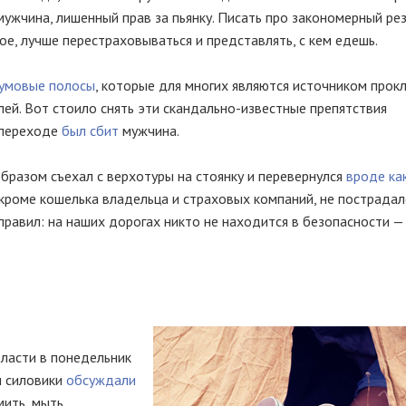
мужчина, лишенный прав за пьянку. Писать про закономерный ре
ное, лучше перестраховываться и представлять, с кем едешь.
умовые полосы
, которые для многих являются источником прокл
ей. Вот стоило снять эти
скандально-известные
препятствия
 переходе
был сбит
мужчина.
бразом съехал с верхотуры на стоянку и перевернулся
вроде ка
 кроме кошелька владельца и страховых компаний, не пострадал
правил: на наших дорогах никто не находится в безопасности —
ласти в понедельник
и силовики
обсуждали
мить, мыть