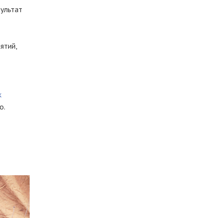
зультат
ятий,
к
о.