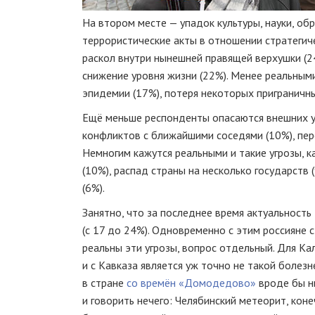
На втором месте — упадок культуры, науки, об
террористические акты в отношении стратегиче
раскол внутри нынешней правящей верхушки (2
снижение уровня жизни (22%). Менее реальными
эпидемии (17%), потеря некоторых приграничны
Ещё меньше респонденты опасаются внешних уг
конфликтов с ближайшими соседями (10%), пер
Немногим кажутся реальными и такие угрозы, к
(10%), распад страны на несколько государств
(6%).
Занятно, что за последнее время актуальность 
(с 17 до 24%). Одновременно с этим россияне 
реальны эти угрозы, вопрос отдельный. Для К
и с Кавказа является уж точно не такой болез
в стране
со времён «Домодедово»
вроде бы ни
и говорить нечего: Челябинский метеорит, кон