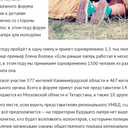
одёжного форума
ие к деталям
 лично со стороны
гко: в этом году форум
 лагеря для молодёжи
 году пройдёт в одну смену и примет одновременно 1,5 тыс мо
ице-премьер
Елена Волова. «Если раньше лагерь работал в неск
, в этом году мы принимаем одновременно 1500 человек из ра
ила она.
своё участие 577 жителей Калининградской области и 467 жит
ного органа. Всего в форуме примут участие представители 14
даются из Московской области и Татарстана, а также 10 других
 его месте, если верить представителям регионального УМВД,
ещ
ка всё предполагается — на территории будущего лагеря нет вид
понятно, кто будет возглавлять волонтёров, с которыми полици
авления организации охраны общественного порядка регионально