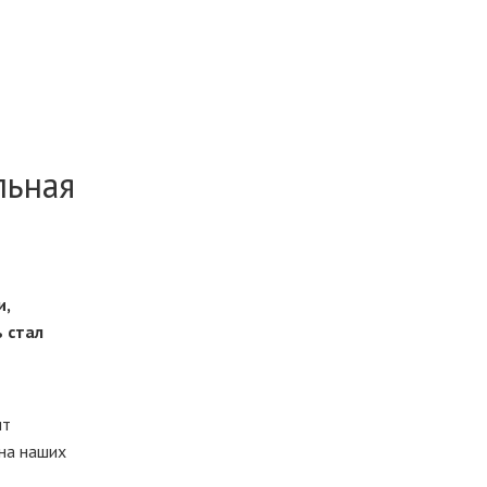
льная
и,
 стал
ит
 на наших