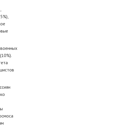
,
5%),
кое
овые
 военных
(10%).
тета
ашистов
ссиян
ько
ты
космоса
им