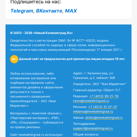
Подпишитесь на нас:
Telegram
,
ВКонтакте
,
MAX
© 2003 - 2026 «Новый Калининград.Ru»
Свидетельство о регистрации СМИ: Эл № ФС77-43520, выдано
Федеральной службой по надзору в сфере связи, информационных
технологий и массовых коммуникаций (Роскомнадзор) 17 января 2011 г.
Данный сайт не предназначен для просмотра лицам младше 18 лет.
18+
Адрес: г. Калининград, ул.
Любое использование, либо
Гаражная, д.2, кабинет 308
копирование материалов или
подборки материалов сайта,
Учредитель: ЗАО "Твик Маркетинг"
элементов дизайна и оформления
Главный редактор: Обрехт О.Г.
допускается только с
Редакция:
+7 (4012) 99-21-76
письменного разрешения
news@newkaliningrad.ru
правообладателя - ЗАО «Твик
Маркетинг».
Реклама:
+7 (4012) 31-07-07
reklama@newkaliningrad.ru
Материалы с пометкой «Бизнес»,
Афиша:
afisha@newkaliningrad.ru
«Партнерский материал», «ПМ»,
«PR», «Спецпроект» - публикуются
Техподдержка:
на правах рекламы.
support@newkaliningrad.ru
Общие вопросы:
Сайт newkaliningrad.ru использует