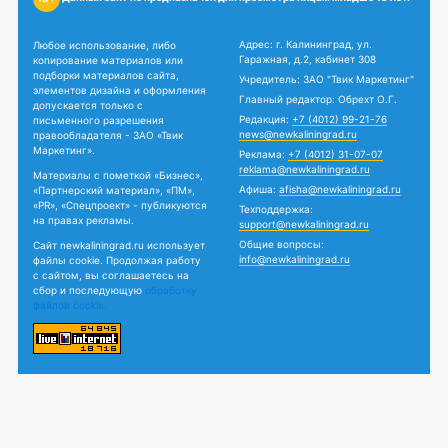
Адрес: г. Калининград, ул.
Любое использование, либо
Гаражная, д.2, кабинет 308
копирование материалов или
подборки материалов сайта,
Учредитель: ЗАО "Твик Маркетинг"
элементов дизайна и оформления
Главный редактор: Обрехт О.Г.
допускается только с
Редакция:
+7 (4012) 99-21-76
письменного разрешения
news@newkaliningrad.ru
правообладателя - ЗАО «Твик
Маркетинг».
Реклама:
+7 (4012) 31-07-07
reklama@newkaliningrad.ru
Материалы с пометкой «Бизнес»,
Афиша:
afisha@newkaliningrad.ru
«Партнерский материал», «ПМ»,
«PR», «Спецпроект» - публикуются
Техподдержка:
на правах рекламы.
support@newkaliningrad.ru
Общие вопросы:
Сайт newkaliningrad.ru использует
info@newkaliningrad.ru
файлы cookie. Продолжая работу
с сайтом, вы соглашаетесь на
сбор и последующую
обработку
файлов cookie.