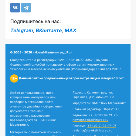
Подпишитесь на нас:
Telegram
,
ВКонтакте
,
MAX
© 2003 - 2026 «Новый Калининград.Ru»
Свидетельство о регистрации СМИ: Эл № ФС77-43520, выдано
Федеральной службой по надзору в сфере связи, информационных
технологий и массовых коммуникаций (Роскомнадзор) 17 января 2011 г.
Данный сайт не предназначен для просмотра лицам младше 18 лет.
18+
Адрес: г. Калининград, ул.
Любое использование, либо
Гаражная, д.2, кабинет 308
копирование материалов или
подборки материалов сайта,
Учредитель: ЗАО "Твик Маркетинг"
элементов дизайна и оформления
Главный редактор: Обрехт О.Г.
допускается только с
Редакция:
+7 (4012) 99-21-76
письменного разрешения
news@newkaliningrad.ru
правообладателя - ЗАО «Твик
Маркетинг».
Реклама:
+7 (4012) 31-07-07
reklama@newkaliningrad.ru
Материалы с пометкой «Бизнес»,