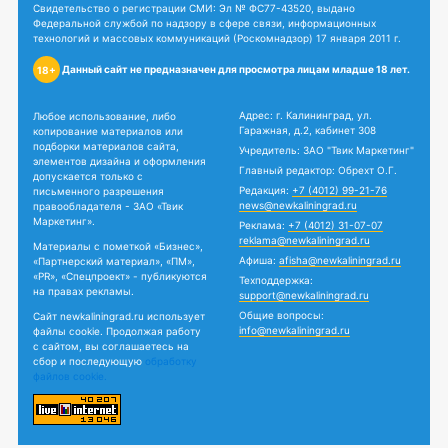
Свидетельство о регистрации СМИ: Эл № ФС77-43520, выдано
Федеральной службой по надзору в сфере связи, информационных
технологий и массовых коммуникаций (Роскомнадзор) 17 января 2011 г.
Данный сайт не предназначен для просмотра лицам младше 18 лет.
18+
Адрес: г. Калининград, ул.
Любое использование, либо
Гаражная, д.2, кабинет 308
копирование материалов или
подборки материалов сайта,
Учредитель: ЗАО "Твик Маркетинг"
элементов дизайна и оформления
Главный редактор: Обрехт О.Г.
допускается только с
Редакция:
+7 (4012) 99-21-76
письменного разрешения
news@newkaliningrad.ru
правообладателя - ЗАО «Твик
Маркетинг».
Реклама:
+7 (4012) 31-07-07
reklama@newkaliningrad.ru
Материалы с пометкой «Бизнес»,
Афиша:
afisha@newkaliningrad.ru
«Партнерский материал», «ПМ»,
«PR», «Спецпроект» - публикуются
Техподдержка:
на правах рекламы.
support@newkaliningrad.ru
Общие вопросы:
Сайт newkaliningrad.ru использует
info@newkaliningrad.ru
файлы cookie. Продолжая работу
с сайтом, вы соглашаетесь на
сбор и последующую
обработку
файлов cookie.