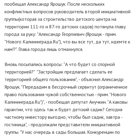
пообещал Александр Ярошук. После нескольких
конфликтных вопросов руководитель второй инициативной
группы(которая за строительство детского центра на
территории 111-го и 87-го детских садов) потянула главу
города за руку: "Александр Георгиевич (Ярошук - прим.
"Нового Калининграда.Ru"), что вы все тут, да тут, идемте к
нам!?". Глава города лишь отмахнулся.
Вновь посыпались вопросы: "А что будет со спорной
территорией?" "Застройщик предлагает сделать ее
территорией общего пользования", - объяснил Александр
Ярошук. "Передадим в бессрочный сервитут (ограниченное
право пользования чужой собственностью - прим. "Нового
Калининграда.Ru")", - пообещал депутат Анучкин. "А каковы
гарантии, что здесь так и будет детский садик? Сегодня
частному инвестору выгодно, чтобы был садик, завтра -
гостиница", - продолжали представители инициативной
группы. "У нас очередь в сады большая. Конкуренции по