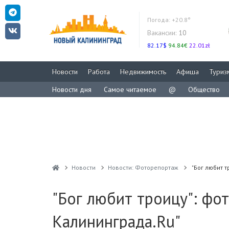
Погода:
+20.8°
Вакансии:
10
82.17$
94.84€
22.01zł
Новости
Работа
Недвижимость
Афиша
Туриз
Новости дня
Самое читаемое
@
Общество
Новости
Новости: Фоторепортаж
"Бог любит 
"Бог любит троицу": фо
Калининграда.Ru"