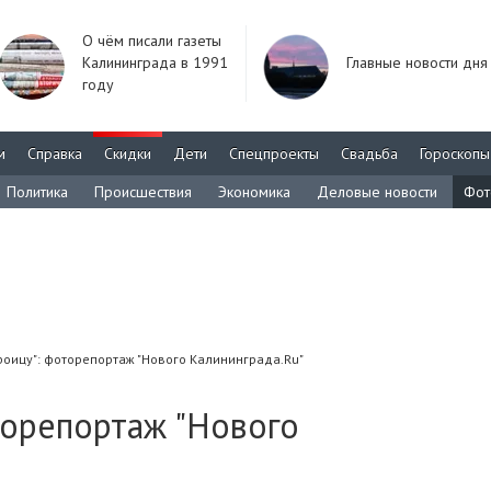
О чём писали газеты
Калининграда в 1991
Главные новости дня
году
м
Справка
Скидки
Дети
Спецпроекты
Свадьба
Гороскопы
Политика
Происшествия
Экономика
Деловые новости
Фот
троицу": фоторепортаж "Нового Калининграда.Ru"
торепортаж "Нового