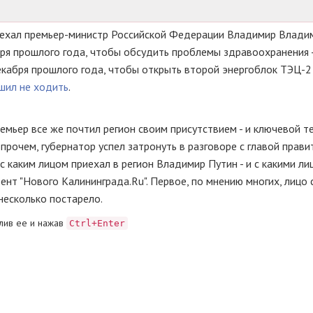
приехал премьер-министр Российской Федерации Владимир Влад
бря прошлого года, чтобы обсудить проблемы здравоохранения 
екабря прошлого года, чтобы открыть второй энергоблок ТЭЦ-2 
шил не ходить
.
емьер все же почтил регион своим присутствием - и ключевой т
прочем, губернатор успел затронуть в разговоре с главой прави
, с каким лицом приехал в регион Владимир Путин - и с какими ли
нт "Нового Калининграда.Ru". Первое, по мнению многих, лицо 
 несколько постарело.
лив ее и нажав
Ctrl+Enter