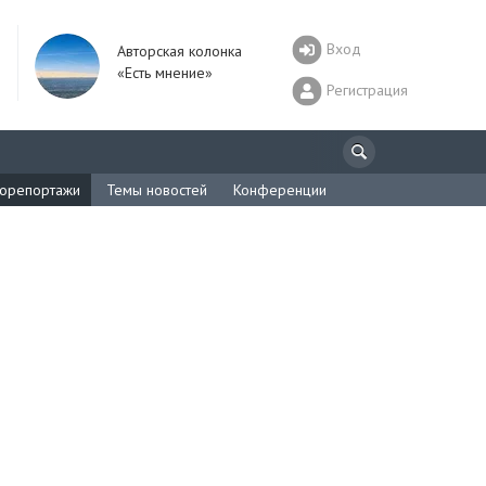
Вход
Авторская колонка
«Есть мнение»
Регистрация
орепортажи
Темы новостей
Конференции