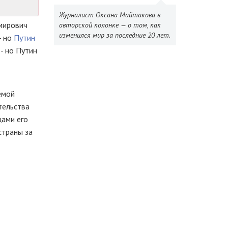
Журналист Оксана Майтакова в
имирович
авторской колонке — о том, как
изменился мир за последние 20 лет.
- но
Путин
- но Путин
емой
тельства
цами его
страны за