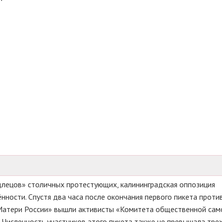
длецов» столичных протестующих, калининградская оппозиция
ности. Спустя два часа после окончания первого пикета проти
 «Матери России» вышли активисты «Комитета общественной са
 Численность участников этого пикета также не превышала тре