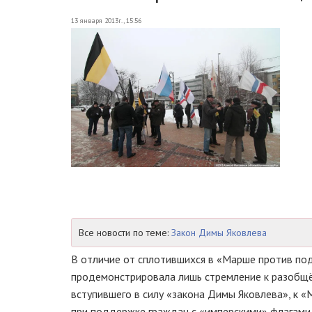
13 января 2013г., 15:56
Все новости по теме:
Закон Димы Яковлева
В отличие от сплотившихся в «Марше против по
продемонстрировала лишь стремление к разобщён
вступившего в силу «закона Димы Яковлева», к
при поддержке граждан с «имперскими» флагами.