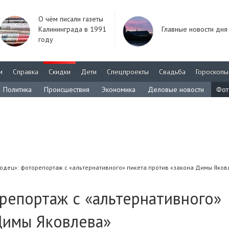
О чём писали газеты
Калининграда в 1991
Главные новости дня
году
м
Справка
Скидки
Дети
Спецпроекты
Свадьба
Гороскопы
Политика
Происшествия
Экономика
Деловые новости
Фот
одец»: фоторепортаж с «альтернативного» пикета против «закона Димы Яков
репортаж с «альтернативного»
Димы Яковлева»