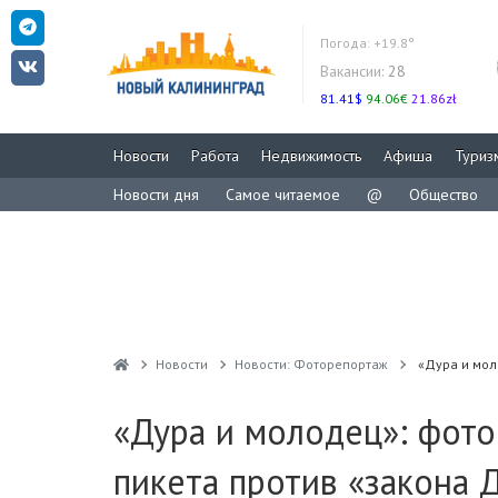
Погода:
+19.8°
Вакансии:
28
81.41$
94.06€
21.86zł
Новости
Работа
Недвижимость
Афиша
Туриз
Новости дня
Самое читаемое
@
Общество
Новости
Новости: Фоторепортаж
«Дура и мол
«Дура и молодец»: фото
пикета против «закона 