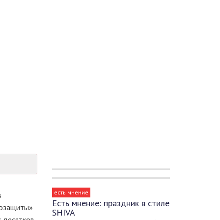
есть мнение
в
Есть мнение: праздник в стиле
мозащиты»
SHIVA
х десятков