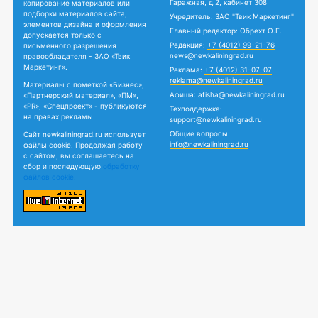
Гаражная, д.2, кабинет 308
копирование материалов или
подборки материалов сайта,
Учредитель: ЗАО "Твик Маркетинг"
элементов дизайна и оформления
Главный редактор: Обрехт О.Г.
допускается только с
Редакция:
+7 (4012) 99-21-76
письменного разрешения
news@newkaliningrad.ru
правообладателя - ЗАО «Твик
Маркетинг».
Реклама:
+7 (4012) 31-07-07
reklama@newkaliningrad.ru
Материалы с пометкой «Бизнес»,
Афиша:
afisha@newkaliningrad.ru
«Партнерский материал», «ПМ»,
«PR», «Спецпроект» - публикуются
Техподдержка:
на правах рекламы.
support@newkaliningrad.ru
Общие вопросы:
Сайт newkaliningrad.ru использует
info@newkaliningrad.ru
файлы cookie. Продолжая работу
с сайтом, вы соглашаетесь на
сбор и последующую
обработку
файлов cookie.