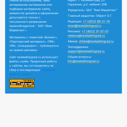
Любое использование, либо
Гаражная, д.2, кабинет 308
копирование материалов или
подборки материалов сайта,
Учредитель: ЗАО "Твик Маркетинг"
элементов дизайна и оформления
Главный редактор: Обрехт О.Г.
допускается только с
Редакция:
+7 (4012) 99-21-76
письменного разрешения
news@newkaliningrad.ru
правообладателя - ЗАО «Твик
Маркетинг».
Реклама:
+7 (4012) 31-07-07
reklama@newkaliningrad.ru
Материалы с пометкой «Бизнес»,
Афиша:
afisha@newkaliningrad.ru
«Партнерский материал», «ПМ»,
«PR», «Спецпроект» - публикуются
Техподдержка:
на правах рекламы.
support@newkaliningrad.ru
Общие вопросы:
Сайт newkaliningrad.ru использует
info@newkaliningrad.ru
файлы cookie. Продолжая работу
с сайтом, вы соглашаетесь на
сбор и последующую
обработку
файлов cookie.