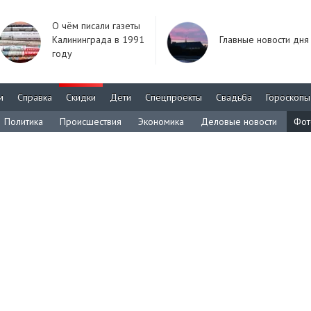
О чём писали газеты
Калининграда в 1991
Главные новости дня
году
м
Справка
Скидки
Дети
Спецпроекты
Свадьба
Гороскопы
Политика
Происшествия
Экономика
Деловые новости
Фот