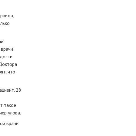
Правда,
олько
ми
 врачи
дости.
 Доктора
ят, что
ациент. 28
ут такое
мер улова.
ой врачи.