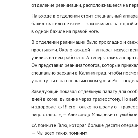
отделение реанимации, расположившееся на перв
На входе в отделении стоит специальный аппарат
бахил хватило не всем — закончились на одной и
в одной бахиле на правой ноге.
В отделении реанимации было прохладно и свежо
простынями. Около каждой — аппарат искусственн
учились на нем работать. А теперь таких аппара
Он представил реаниматологов, которые приехал
специально заехали в Калининград, чтобы посмо
у нас тут все на очень высоком уровне!» — поде
Заведующий показал отдельную палату для особо 
дней в коме, дыхание через трахеостому. Но выб
и здоровается! Я его только по шраму от трахеос
лицо стало…», — Александр Макаревич с улыбкой 
«А помните Галю, которая больше десяти операци
— Мы всех таких помним».