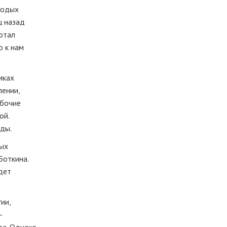
лодых
ц назад
ботал
о к нам
мках
лении,
абочие
ой.
ады.
вых
Боткина.
дет
ии,
—