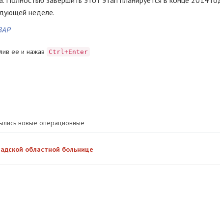
. Полностью завершить этот этап планируется в конце 2014 го
едующей неделе.
ВАР
лив ее и нажав
Ctrl+Enter
крылись новые операционные
радской областной больнице