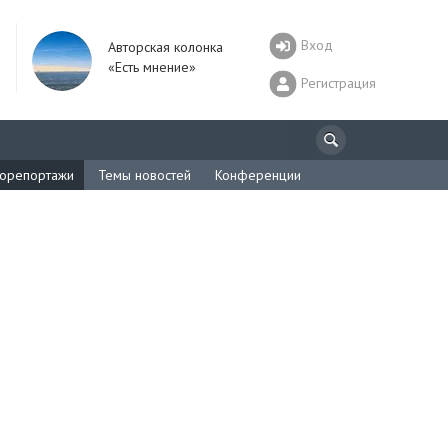
Вход
Авторская колонка
«Есть мнение»
Регистрация
орепортажи
Темы новостей
Конференции