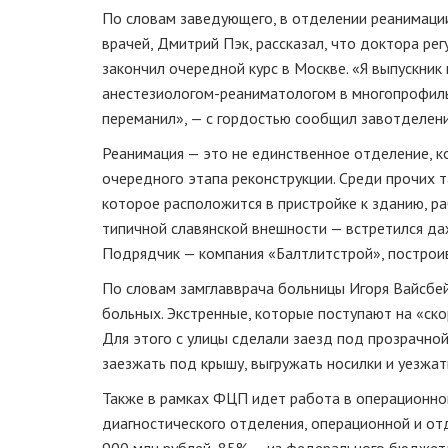
По словам заведующего, в отделении реанимации
врачей, Дмитрий Пэк, рассказал, что доктора ре
закончил очередной курс в Москве. «Я выпускник
анестезиологом-реаниматологом
в многопрофильн
переманил», — с гордостью сообщил завотделен
Реанимация — это не единственное отделение, к
очередного этапа реконструкции. Среди прочих 
которое расположится в пристройке к зданию, р
типичной славянской внешности — встретился да
Подрядчик — компания «Балтлитстрой», построив
По словам замглавврача больницы Игоря Вайсбей
больных. Экстренные, которые поступают на «ско
Для этого с улицы сделали заезд под прозрачно
заезжать под крышу, выгружать носилки и уезжат
Также в рамках ФЦП идет работа в операционной
диагностического отделения, операционной и от