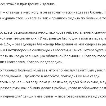
ом этаже в пристройке к зданию.
 — ставишь в него ногу, и он автоматически надевает бахилы. 
з журналисток. В итоге ей так и пришлось ходить по больнице т
, здесь располагалось несколько кроватей, застеленных свежи
ой вентиляции легких. «У нас раньше был один такой аппарат, и
тов 12», — заведующий Александр Макаревич не мог сдержать ра
и в Светлогорск на симпозиум из Москвы и
Санкт-Петеребурга
.
треть на новую реанимацию областной больницы. «Коллеги говор
лился Макаревич. Коллеги подтвердили.
тяжелых больных. «Бывает, что и по месяцу лежат. Был у нас п
рался, выжил. Еду
как-то
в автобусе, подходит ко мне сзади
томы и узнал — он ведь пока у нас лежал, худой был сильно, а т
развел руки, как обычно делают рыбаки, когда изображают раз
й перенесла? Свищи у нее были? — переговаривались между соб