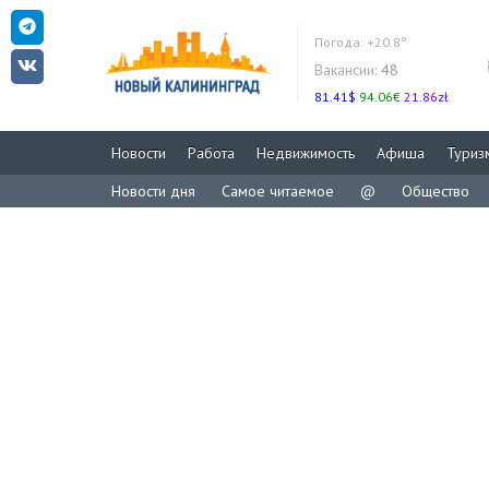
Погода:
+20.8°
Вакансии:
48
81.41$
94.06€
21.86zł
Новости
Работа
Недвижимость
Афиша
Туриз
Новости дня
Самое читаемое
@
Общество