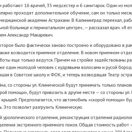
 работают 16 врачей, 35 медсестер и 6 санитарок. Один из мо
гулярно проходят дополнительное обучение, сам он только меся
 медицинской академии Астрахани. В Калининград переехал, ра
ой больнице и перинатальном центре», — рассказал врач. «Я ег
ием Александр Макаревич.
оторое было фактически заново построено и оборудовано в ра
также возводится приемное отделение. В новом приемном отде
аботы еще только ведутся. Причем на стройке задействованы р
же один молодой человек с кудрявыми волосами и русой бород
шая в Советске школу и ФОК, и теперь возводящая Театр эстр
на, со стороны ул. Клинической будут принимать только плано
рой помощи», будут привозить в другие месте — со стороны ул. 
й крышей. Предполагается, что автомобиль «скорой помощи» бу
ь. Это позволит разгрузить Клиническую.
 урологического отделения, реконструкция отделения радиолог
деления экстренного приемного покоя. Общая стоимость работ 