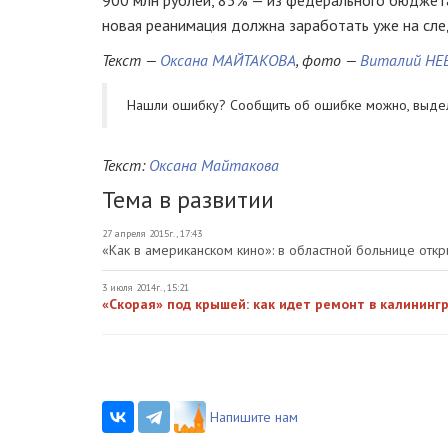
900 млн рублей, 85% — из федерального бюджета
новая реанимация должна заработать уже на сл
Текст —
Оксана МАЙТАКОВА
, фото —
Виталий НЕ
Нашли ошибку? Cообщить об ошибке можно, выде
Текст:
Оксана Майтакова
Тема в развитии
27 апреля 2015г., 17:43
«Как в американском кино»: в областной больнице от
3 июля 2014г., 15:21
«Скорая» под крышей: как идет ремонт в калининг
Напишите нам