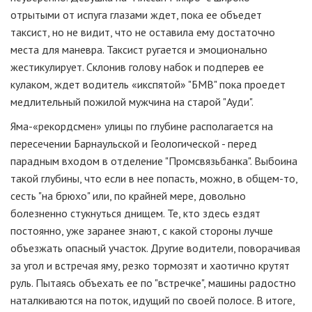
отрытыми от испуга глазами ждет, пока ее объедет
таксист, но не видит, что не оставила ему достаточно
места для маневра. Таксист ругается и эмоционально
жестикулирует. Склонив голову набок и подперев ее
кулаком, ждет водитель «икспятой» "БМВ" пока проедет
медлительный пожилой мужчина на старой "Ауди".
Яма-«рекордсмен» улицы по глубине располагается на
пересечении Барнаульской и Геологической - перед
парадным входом в отделение "Промсвязьбанка". Выбоина
такой глубины, что если в нее попасть, можно, в общем-то,
сесть "на брюхо" или, по крайней мере, довольно
болезненно стукнуться днищем. Те, кто здесь ездят
постоянно, уже заранее знают, с какой стороны лучше
объезжать опасный участок. Другие водители, поворачивая
за угол и встречая яму, резко тормозят и хаотично крутят
руль. Пытаясь объехать ее по "встречке", машины радостно
наталкиваются на поток, идущий по своей полосе. В итоге,