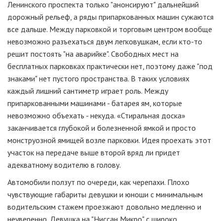
Ленинского проспекта только "анонсируют" дальнейший
дорожный рельеф, а ряды припаркованных машин сужаются
все дальше. Между парковкой и торговым центром вообще
невозможно разъехаться двум легковушкам, если кто-то
решит постоять "на аварийке". Свободных мест на
бесплатных парковках практически нет, поэтому даже "под
знаками" нет пустого пространства. В таких условиях
каждый лишний сантиметр играет роль. Между
припаркованными машинами - батарея ям, которые
невозможно объехать - некуда. «Стиральная доска»
заканчивается глубокой и болезненной ямкой и просто
монструозной ямищей возле парковки. Идея проехать этот
участок на передаче выше второй вряд ли придет
адекватному водителю в голову.
Автомобили ползут по очереди, как черепахи. Плохо
чувствующие габариты девушки и юноши с минимальным
водительским стажем проезжают довольно медленно и
неуверенно. Девушка на "Ниссан Микро" с широко