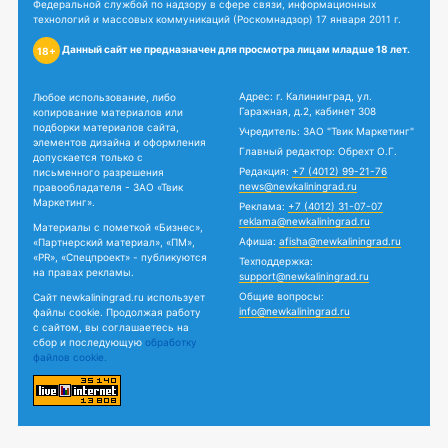
Федеральной службой по надзору в сфере связи, информационных
технологий и массовых коммуникаций (Роскомнадзор) 17 января 2011 г.
Данный сайт не предназначен для просмотра лицам младше 18 лет.
18+
Адрес: г. Калининград, ул.
Любое использование, либо
Гаражная, д.2, кабинет 308
копирование материалов или
подборки материалов сайта,
Учредитель: ЗАО "Твик Маркетинг"
элементов дизайна и оформления
Главный редактор: Обрехт О.Г.
допускается только с
Редакция:
+7 (4012) 99-21-76
письменного разрешения
news@newkaliningrad.ru
правообладателя - ЗАО «Твик
Маркетинг».
Реклама:
+7 (4012) 31-07-07
reklama@newkaliningrad.ru
Материалы с пометкой «Бизнес»,
Афиша:
afisha@newkaliningrad.ru
«Партнерский материал», «ПМ»,
«PR», «Спецпроект» - публикуются
Техподдержка:
на правах рекламы.
support@newkaliningrad.ru
Общие вопросы:
Сайт newkaliningrad.ru использует
info@newkaliningrad.ru
файлы cookie. Продолжая работу
с сайтом, вы соглашаетесь на
сбор и последующую
обработку
файлов cookie.