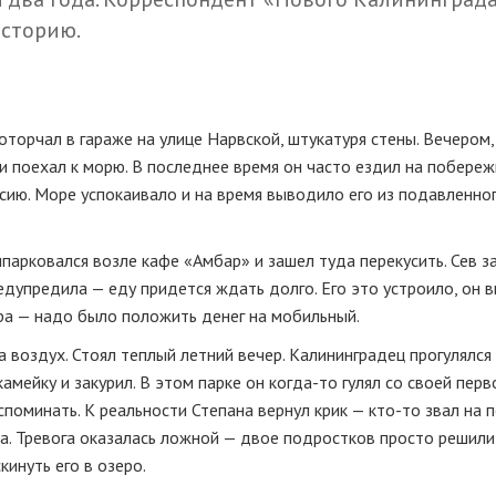
историю.
торчал в гараже на улице Нарвской, штукатуря стены. Вечером,
 и поехал к морю. В последнее время он часто ездил на побереж
сию. Море успокаивало и на время выводило его из подавленно
парковался возле кафе «Амбар» и зашел туда перекусить. Сев за
едупредила — еду придется ждать долго. Его это устроило, он в
тра — надо было положить денег на мобильный.
 воздух. Стоял теплый летний вечер. Калининградец прогулялся
камейку и закурил. В этом парке он
когда-то
гулял со своей перв
споминать. К реальности Степана вернул крик —
кто-то
звал на 
а. Тревога оказалась ложной — двое подростков просто решили
инуть его в озеро.