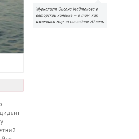
Журналист Оксана Майтакова в
авторской колонке — о том, как
изменился мир за последние 20 лет.
о
нцидент
му
етний
.Ru»