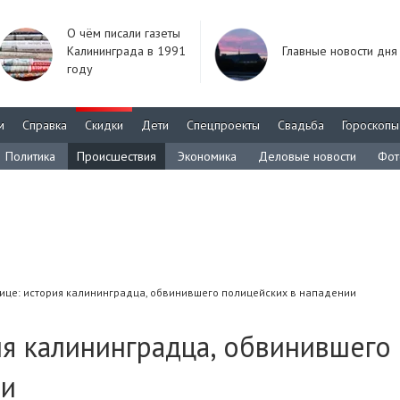
О чём писали газеты
Калининграда в 1991
Главные новости дня
году
м
Справка
Скидки
Дети
Спецпроекты
Свадьба
Гороскопы
Политика
Происшествия
Экономика
Деловые новости
Фот
лице: история калининградца, обвинившего полицейских в нападении
ия калининградца, обвинившего
ии