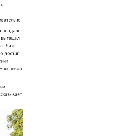
ть
овательно.
 попадало
т вытащил
ись бить
о достиг
ении
омом левой
нии
ссказывает