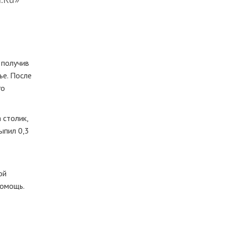
 получив
ье. После
го
 столик,
ыпил 0,3
ой
помощь.