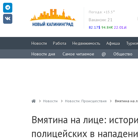
Погода:
+15.5°
Вакансии:
21
82.17$
94.84€
22.01zł
Новости
Работа
Недвижимость
Афиша
Туриз
Новости дня
Самое читаемое
@
Общество
Новости
Новости: Происшествия
Вмятина на 
Вмятина на лице: истор
полицейских в нападен