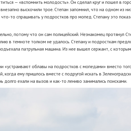
титься — «вспомнить молодость». Он сделал круг и пошел в горо
внезапно выскочили трое. Степан запомнил, что на одном из ни
и
что-то
спрашивать у подростков про мопед. Степану это показ
тельно, потому что он сам полицейский. Незнакомец протянул Ст
лию в темноте толком не удалось. Степану и подросткам пред
 подъехала патрульная машина. Из нее вышел сержант, с которым
они «устраивают облавы на подростков с мопедами» вместо тог
й, когда ему пришлось вместе с подругой искать в Зеленоградск
нь долго ехали на вызов и
как-то
лениво занимались поисками.