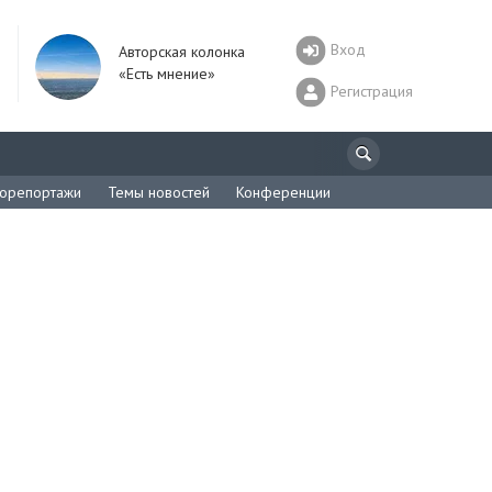
Вход
Авторская колонка
«Есть мнение»
Регистрация
орепортажи
Темы новостей
Конференции