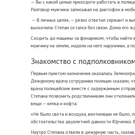
— Вы с какой целью приходите работать в полиц
Разговор мужчина записывал на диктофон в моби
— В личных целях, — резко ответил сержант и вы
выскочила. Степан остался без связи. Дома его 
Сходить до машины за фонариком, чтобы найти в
мужчину на землю, надели на него наручники, а 
Знакомство с подполковнико
Первым пунктом назначения оказалась Зеленогра
Дежурному врачу сотрудники полиции сказали, ч
врача полицейские вместе с задержанным отправи
Степана позвонить родственникам они отклонили
вещи — кепка и кофта.
«Не было света и воздуха, вентиляции не было, 
обстоятельства двухлетней давности Юрченко. В
Наутро Степана отвели в дежурную часть, сказав