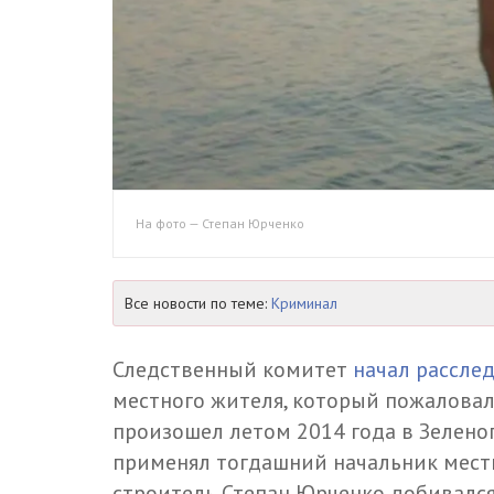
На фото — Степан Юрченко
Все новости по теме:
Криминал
Следственный комитет
начал рассле
местного жителя, который пожаловалс
произошел летом 2014 года в Зеленог
применял тогдашний начальник мест
строитель Степан Юрченко добивался