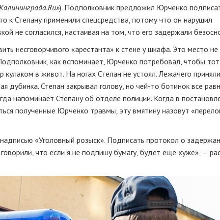
Калининграда.Ru»
). Подполковник предложил Юрченко подписа
то к Степану применили спецсредства, потому что он нарушил
ой не согласился, настаивая на том, что его задержали безосн
ть несговорчивого «арестанта» к стене у шкафа. Это место не
 Подполковник, как вспоминает, Юрченко потребовал, чтобы то
р кулаком в живот. На ногах Степан не устоял. Лежачего принял
ая дубинка. Степан закрывал голову, но
чей-то
ботинок все равн
сегда напоминает Степану об отделе полиции. Когда в постановл
ться полученные Юрченко травмы, эту вмятину назовут «перел
с надписью «Уголовный розыск». Подписать протокол о задержа
говорили, что если я не подпишу бумагу, будет еще хуже», — ра