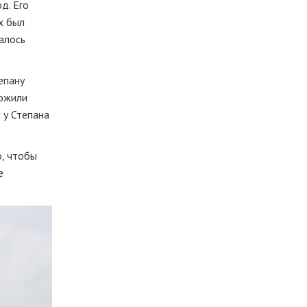
д. Его
х был
алось
епану
ложили
 у Степана
о, чтобы
е