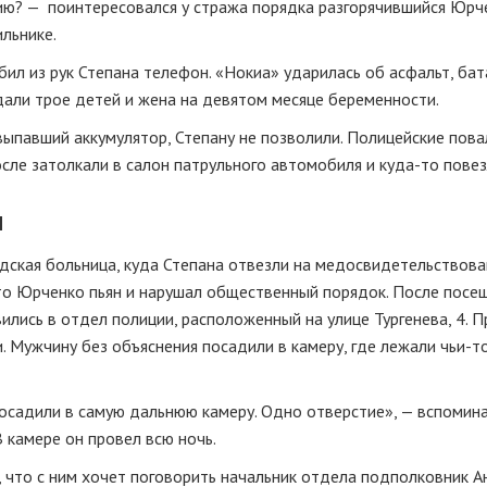
ию? — поинтересовался у стража порядка разгорячившийся Юрч
льнике.
бил из рук Степана телефон. «Нокиа» ударилась об асфальт, ба
ждали трое детей и жена на девятом месяце беременности.
ыпавший аккумулятор, Степану не позволили. Полицейские пова
после затолкали в салон патрульного автомобиля и
куда-то
повез
м
дская больница, куда Степана отвезли на медосвидетельствова
то Юрченко пьян и нарушал общественный порядок. После посе
лись в отдел полиции, расположенный на улице Тургенева, 4. П
. Мужчину без объяснения посадили в камеру, где лежали
чьи-т
посадили в самую дальнюю камеру. Одно отверстие», — вспомин
 камере он провел всю ночь.
, что с ним хочет поговорить начальник отдела подполковник 