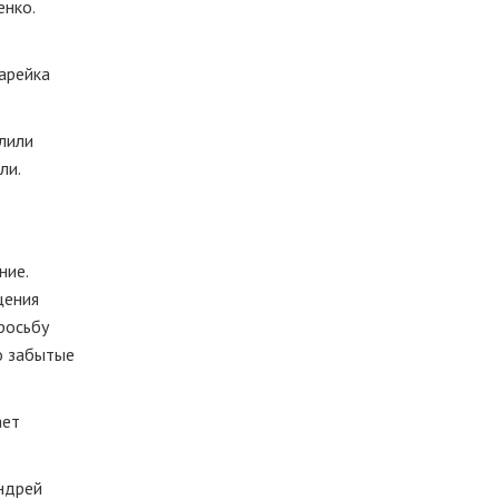
енко.
тарейка
лили
ли.
ние.
щения
росьбу
о
забытые
ает
Андрей