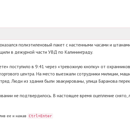
казался полиэтиленовый пакет с настенными часами и штанами
щили в дежурной части УВД по Калининграду.
е» поступило в 9:41 через «тревожную кнопку» от охраннико
торгового центра. На место выезжали сотрудники милиции, маш
ряд. Люди из здания были эвакуированы, улица Баранова перек
овании не подтвердилось. В настоящее время оцепление снято,
лив ее и нажав
Ctrl+Enter