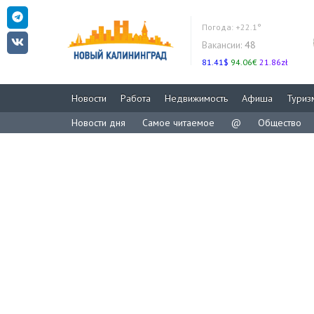
Погода:
+22.1°
Вакансии:
48
81.41$
94.06€
21.86zł
Новости
Работа
Недвижимость
Афиша
Туриз
Новости дня
Самое читаемое
@
Общество