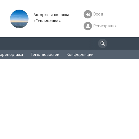
Вход
Авторская колонка
«Есть мнение»
Регистрация
орепортажи
Темы новостей
Конференции