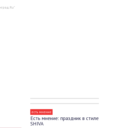
нград.Ru"
есть мнение
Есть мнение: праздник в стиле
SHIVA