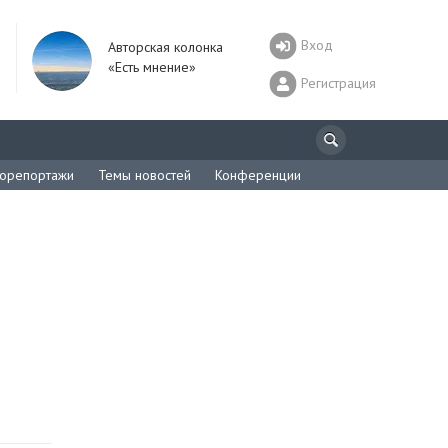
Вход
Авторская колонка
«Есть мнение»
Регистрация
орепортажи
Темы новостей
Конференции