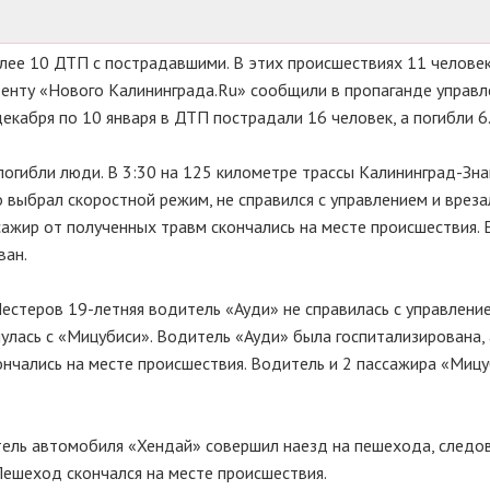
лее 10 ДТП с пострадавшими. В этих происшествиях 11 челове
денту «Нового Калининграда.Ru» сообщили в пропаганде управл
екабря по 10 января в ДТП пострадали 16 человек, а погибли 6
 погибли люди. В 3:30 на 125 километре трассы Калининград-Зн
 выбрал скоростной режим, не справился с управлением и вреза
ажир от полученных травм скончались на месте происшествия.
ван.
естеров 19-летняя водитель «Ауди» не справилась с управлени
улась с «Мицубиси». Водитель «Ауди» была госпитализирована, 
нчались на месте происшествия. Водитель и 2 пассажира «Миц
тель автомобиля «Хендай» совершил наезд на пешехода, следо
Пешеход скончался на месте происшествия.