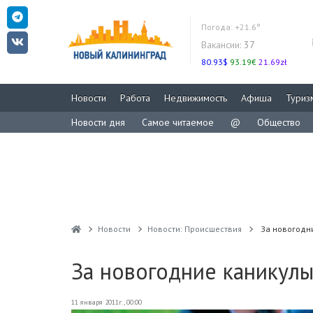
Погода:
+21.6°
Вакансии:
37
80.93$
93.19€
21.69zł
Новости
Работа
Недвижимость
Афиша
Туриз
Новости дня
Самое читаемое
@
Общество
Новости
Новости: Происшествия
За новогодн
За новогодние каникулы
11 января 2011г., 00:00