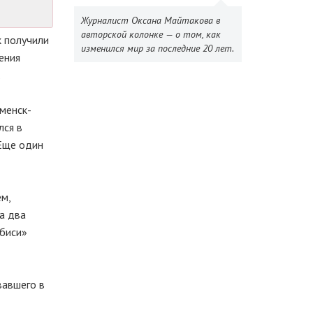
Журналист Оксана Майтакова в
авторской колонке — о том, как
к получили
изменился мир за последние 20 лет.
ения
.
аменск-
лся в
 Еще один
ем,
а два
убиси»
вавшего в