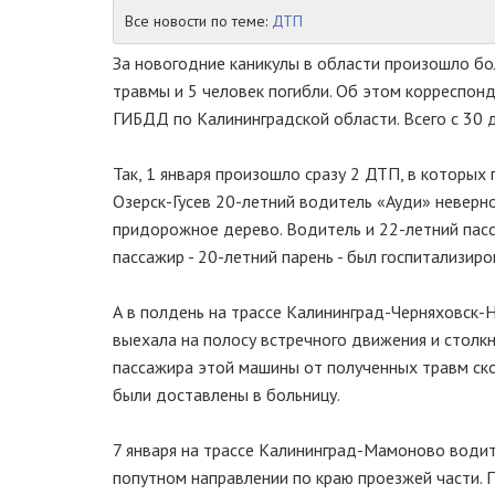
Все новости по теме:
ДТП
За новогодние каникулы в области произошло бо
травмы и 5 человек погибли. Об этом корреспон
ГИБДД по Калининградской области. Всего с 30 д
Так, 1 января произошло сразу 2 ДТП, в которых
Озерск-Гусев 20-летний водитель «Ауди» неверно
придорожное дерево. Водитель и 22-летний пасс
пассажир - 20-летний парень - был госпитализиро
А в полдень на трассе Калининград-Черняховск-Н
выехала на полосу встречного движения и столкн
пассажира этой машины от полученных травм ско
были доставлены в больницу.
7 января на трассе Калининград-Мамоново води
попутном направлении по краю проезжей части. 