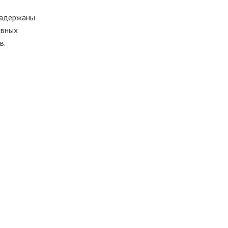
задержаны
ивных
в.