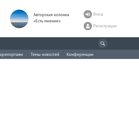
Вход
Авторская колонка
«Есть мнение»
Регистрация
орепортажи
Темы новостей
Конференции