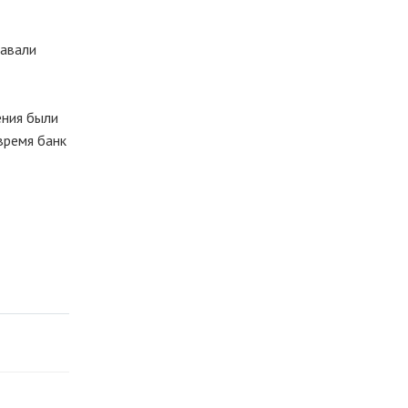
Давали
ения были
время банк