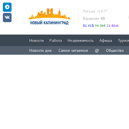
Погода:
+20.7°
Вакансии:
48
81.41$
94.06€
21.86zł
Новости
Работа
Недвижимость
Афиша
Туриз
Новости дня
Самое читаемое
@
Общество