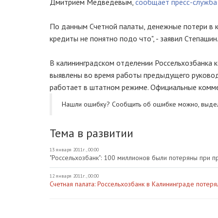
Дмитрием Медведевым,
сообщает пресс-служба
По данным Счетной палаты, денежные потери в к
кредиты не понятно подо что", - заявил Степашин
В калининградском отделении Россельхозбанка к
выявлены во время работы предыдущего руководс
работает в штатном режиме. Официальные коммен
Нашли ошибку? Cообщить об ошибке можно, выде
Тема в развитии
13 января 2011г., 00:00
"Россельхозбанк": 100 миллионов были потеряны при 
12 января 2011г., 00:00
Счетная палата: Россельхозбанк в Калининграде потер