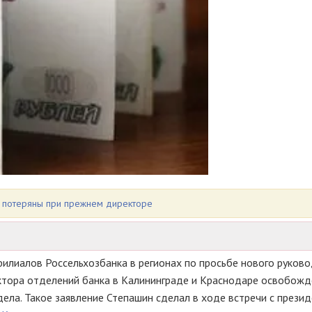
и потеряны при прежнем директоре
филиалов Россельхозбанка в регионах по просьбе нового руково
ектора отделений банка в Калининграде и Краснодаре освобожд
ела. Такое заявление Степашин сделал в ходе встречи с прези