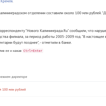
 Кремля
.
алининградском отделении составили около 100 млн рублей. "
.
орреспонденту "Нового Калининграда.Ru" сообщили, что наруш
тва филиала, за период работы 2005-2009 год. "В настоящее 
тарии будут позднее", - отметили в банке.
лив ее и нажав
Ctrl+Enter
прежнем директоре
ял 100 млн рублей