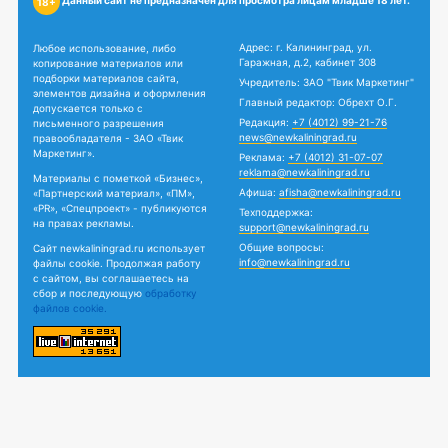
Данный сайт не предназначен для просмотра лицам младше 18 лет.
18+
Адрес: г. Калининград, ул.
Любое использование, либо
Гаражная, д.2, кабинет 308
копирование материалов или
подборки материалов сайта,
Учредитель: ЗАО "Твик Маркетинг"
элементов дизайна и оформления
Главный редактор: Обрехт О.Г.
допускается только с
Редакция:
+7 (4012) 99-21-76
письменного разрешения
news@newkaliningrad.ru
правообладателя - ЗАО «Твик
Маркетинг».
Реклама:
+7 (4012) 31-07-07
reklama@newkaliningrad.ru
Материалы с пометкой «Бизнес»,
Афиша:
afisha@newkaliningrad.ru
«Партнерский материал», «ПМ»,
«PR», «Спецпроект» - публикуются
Техподдержка:
на правах рекламы.
support@newkaliningrad.ru
Общие вопросы:
Сайт newkaliningrad.ru использует
info@newkaliningrad.ru
файлы cookie. Продолжая работу
с сайтом, вы соглашаетесь на
сбор и последующую
обработку
файлов cookie.