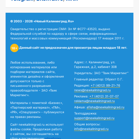
© 2003 - 2026 «Новый Калининград.Ru»
Свидетельство о регистрации СМИ: Эл № ФС77-43520, выдано
Федеральной службой по надзору в сфере связи, информационных
технологий и массовых коммуникаций (Роскомнадзор) 17 января 2011 г.
Данный сайт не предназначен для просмотра лицам младше 18 лет.
18+
Адрес: г. Калининград, ул.
Любое использование, либо
Гаражная, д.2, кабинет 308
копирование материалов или
подборки материалов сайта,
Учредитель: ЗАО "Твик Маркетинг"
элементов дизайна и оформления
Главный редактор: Обрехт О.Г.
допускается только с
Редакция:
+7 (4012) 99-21-76
письменного разрешения
news@newkaliningrad.ru
правообладателя - ЗАО «Твик
Маркетинг».
Реклама:
+7 (4012) 31-07-07
reklama@newkaliningrad.ru
Материалы с пометкой «Бизнес»,
Афиша:
afisha@newkaliningrad.ru
«Партнерский материал», «ПМ»,
«PR», «Спецпроект» - публикуются
Техподдержка:
на правах рекламы.
support@newkaliningrad.ru
Общие вопросы:
Сайт newkaliningrad.ru использует
info@newkaliningrad.ru
файлы cookie. Продолжая работу
с сайтом, вы соглашаетесь на
сбор и последующую
обработку