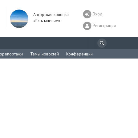
Вход
Авторская колонка
«Есть мнение»
Регистрация
орепортажи
Темы новостей
Конференции