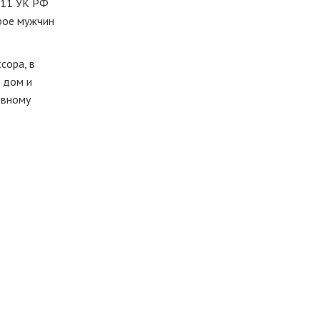
111 УК РФ
рое мужчин
сора, в
 дом и
овному