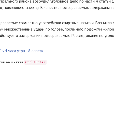
трального района возбудил уголовное дело по части 4 статьи 
ю, повлекшего смерть). В качестве подозреваемых задержаны т
зреваемые совместно употребляли спиртные напитки. Возникла с
ам множественные удары по голове, после чего подожгли жилой
тайствует о задержании подозреваемых. Расследование по угол
 в 4 часа утра 18 апреля
.
лив ее и нажав
Ctrl+Enter