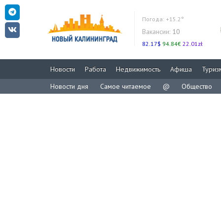
Погода:
+15.2°
Вакансии:
10
82.17$
94.84€
22.01zł
Новости
Работа
Недвижимость
Афиша
Туриз
Новости дня
Самое читаемое
@
Общество