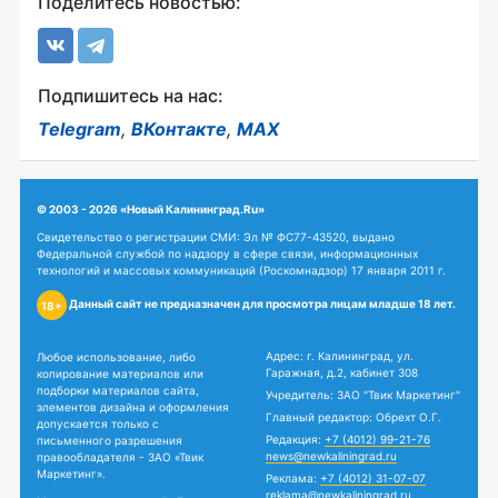
Поделитесь новостью:
Подпишитесь на нас:
Telegram
,
ВКонтакте
,
MAX
© 2003 - 2026 «Новый Калининград.Ru»
Свидетельство о регистрации СМИ: Эл № ФС77-43520, выдано
Федеральной службой по надзору в сфере связи, информационных
технологий и массовых коммуникаций (Роскомнадзор) 17 января 2011 г.
Данный сайт не предназначен для просмотра лицам младше 18 лет.
18+
Адрес: г. Калининград, ул.
Любое использование, либо
Гаражная, д.2, кабинет 308
копирование материалов или
подборки материалов сайта,
Учредитель: ЗАО "Твик Маркетинг"
элементов дизайна и оформления
Главный редактор: Обрехт О.Г.
допускается только с
Редакция:
+7 (4012) 99-21-76
письменного разрешения
news@newkaliningrad.ru
правообладателя - ЗАО «Твик
Маркетинг».
Реклама:
+7 (4012) 31-07-07
reklama@newkaliningrad.ru