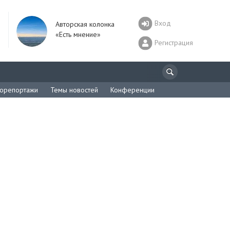
Вход
Авторская колонка
«Есть мнение»
Регистрация
орепортажи
Темы новостей
Конференции