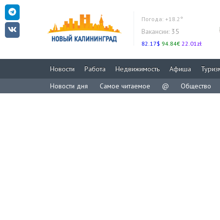
Погода:
+18.2°
Вакансии:
35
82.17$
94.84€
22.01zł
Новости
Работа
Недвижимость
Афиша
Туриз
Новости дня
Самое читаемое
@
Общество