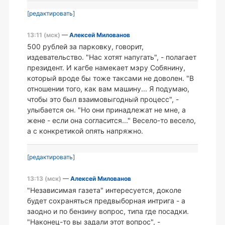
[редактировать]
13:11 (мск)
—
Алексей Милованов
500 рублей за парковку, говорит,
издевательство. "Нас хотят напугать", - полагает
президент. И кагбе намекает мэру Собянину,
который вроде бы тоже таксами не доволен. "В
отношении того, как вам машину... Я подумаю,
чтобы это был взаимовыгодный процесс", -
улыбается он. "Но они принадлежат не мне, а
жене - если она согласится..." Весело-то весело,
а с конкретикой опять напряжно.
[редактировать]
13:13 (мск)
—
Алексей Милованов
"Независимая газета" интересуется, доколе
будет сохраняться предвыборная интрига - а
заодно и по бензину вопрос, типа где посадки.
"Наконец-то вы задали этот вопрос", -