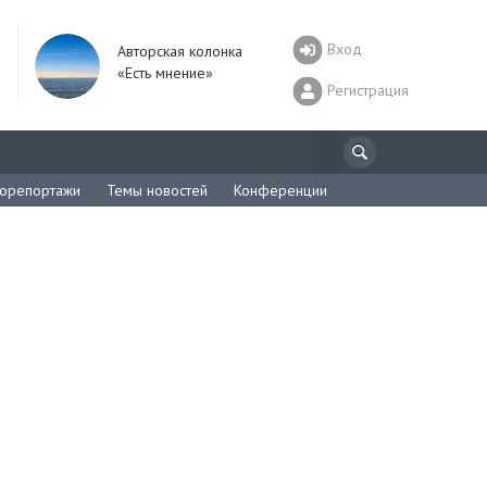
Вход
Авторская колонка
«Есть мнение»
Регистрация
орепортажи
Темы новостей
Конференции