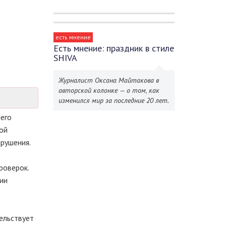
есть мнение
Есть мнение: праздник в стиле
SHIVA
Журналист Оксана Майтакова в
авторской колонке — о том, как
изменился мир за последние 20 лет.
его
ой
арушения.
роверок.
нии
ельствует