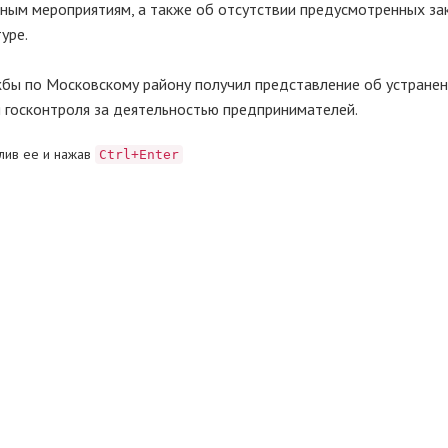
ым мероприятиям, а также об отсутствии предусмотренных за
уре.
жбы по Московскому району получил представление об устране
 госконтроля за деятельностью предпринимателей.
лив ее и нажав
Ctrl+Enter