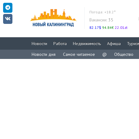
Погода:
+18.2°
Вакансии:
35
82.17$
94.84€
22.01zł
Новости
Работа
Недвижимость
Афиша
Туриз
Новости дня
Самое читаемое
@
Общество