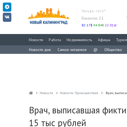
Погода:
+15.5°
Вакансии:
21
82.17$
94.84€
22.01zł
Новости
Работа
Недвижимость
Афиша
Туриз
Новости дня
Самое читаемое
@
Общество
Новости
Новости: Происшествия
Врач, выпис
Врач, выписавшая фикт
15 тыс рублей