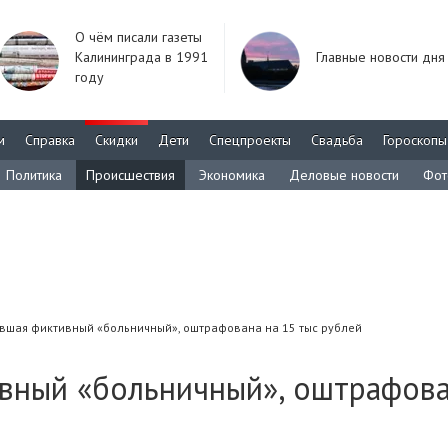
О чём писали газеты
Калининграда в 1991
Главные новости дня
году
м
Справка
Скидки
Дети
Спецпроекты
Свадьба
Гороскопы
Политика
Происшествия
Экономика
Деловые новости
Фот
авшая фиктивный «больничный», оштрафована на 15 тыс рублей
ивный «больничный», оштрафова