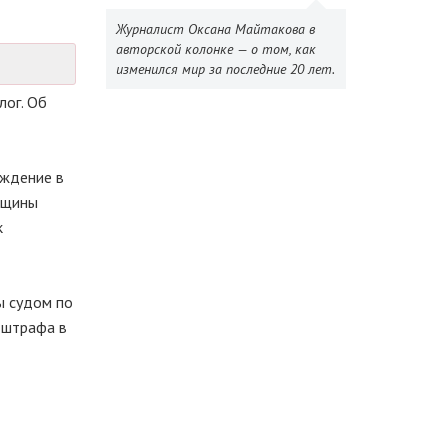
Журналист Оксана Майтакова в
авторской колонке — о том, как
изменился мир за последние 20 лет.
лог. Об
аждение в
нщины
к
ы судом по
е штрафа в