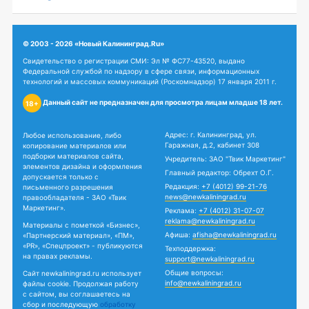
© 2003 - 2026 «Новый Калининград.Ru»
Свидетельство о регистрации СМИ: Эл № ФС77-43520, выдано
Федеральной службой по надзору в сфере связи, информационных
технологий и массовых коммуникаций (Роскомнадзор) 17 января 2011 г.
Данный сайт не предназначен для просмотра лицам младше 18 лет.
18+
Адрес: г. Калининград, ул.
Любое использование, либо
Гаражная, д.2, кабинет 308
копирование материалов или
подборки материалов сайта,
Учредитель: ЗАО "Твик Маркетинг"
элементов дизайна и оформления
Главный редактор: Обрехт О.Г.
допускается только с
Редакция:
+7 (4012) 99-21-76
письменного разрешения
news@newkaliningrad.ru
правообладателя - ЗАО «Твик
Маркетинг».
Реклама:
+7 (4012) 31-07-07
reklama@newkaliningrad.ru
Материалы с пометкой «Бизнес»,
Афиша:
afisha@newkaliningrad.ru
«Партнерский материал», «ПМ»,
«PR», «Спецпроект» - публикуются
Техподдержка:
на правах рекламы.
support@newkaliningrad.ru
Общие вопросы:
Сайт newkaliningrad.ru использует
info@newkaliningrad.ru
файлы cookie. Продолжая работу
с сайтом, вы соглашаетесь на
сбор и последующую
обработку