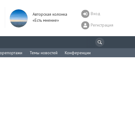
Вход
Авторская колонка
«Есть мнение»
Регистрация
орепортажи
Темы новостей
Конференции