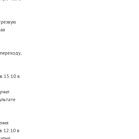
трезвую
шая
 переходу,
в 15:10 в
лучил
ультате
ения
в 12:10 в
тупил