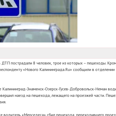
в ДТП пострадали 8 человек, трое из которых – пешеходы. Кром
рреспонденту «Нового Калининграда.Ru» сообщили в отделении
ге Калининград-Знаменск-Озерск-Гусев-Добровольск-Неман вод
овершил наезд на пешехода, лежащего на проезжей части. Пеше
вия.
кте водитель «Мерседеса» сбил пешехода, переходившего прое