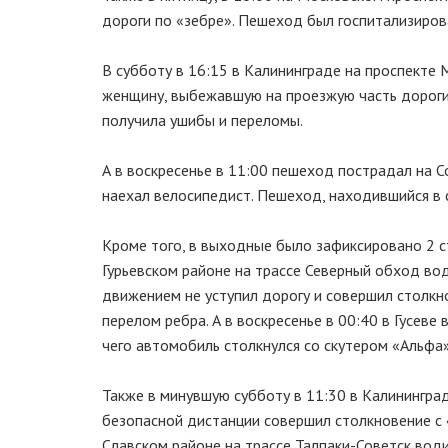
дороги по «зебре». Пешеход был госпитализиров
В субботу в 16:15 в Калининграде на проспекте
женщину, выбежавшую на проезжую часть дороги
получила ушибы и переломы.
А в воскресенье в 11:00 пешеход пострадал на С
наехал велосипедист. Пешеход, находившийся в с
Кроме того, в выходные было зафиксировано 2 ст
Гурьевском районе на трассе Северный обход во
движением не уступил дорогу и совершил столкно
перелом ребра. А в воскресенье в 00:40 в Гусев
чего автомобиль столкнулся со скутером «Альфа
Также в минувшую субботу в 11:30 в Калинингра
безопасной дистанции совершил столкновение с «
Славском районе на трассе Талпаки-Советск вод