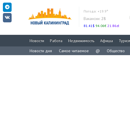
Погода:
+19.9°
Вакансии:
28
81.41$
94.06€
21.86zł
Новости
Работа
Недвижимость
Афиша
Туриз
Новости дня
Самое читаемое
@
Общество