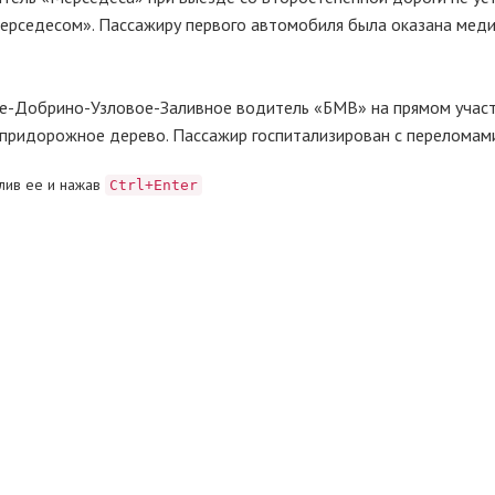
Мерседесом». Пассажиру первого автомобиля была оказана мед
чье-Добрино-Узловое-Заливное водитель «БМВ» на прямом учас
а придорожное дерево. Пассажир госпитализирован с переломам
лив ее и нажав
Ctrl+Enter