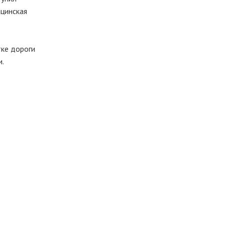
ицинская
тке дороги
и.