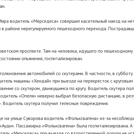
ан.
 Мира водитель «Мерседеса» совершил касательный наезд на не
 в районе нерегулируемого пешеходного перехода. Пострадав
оветском проспекте. Там на человека, идущего по пешеходному
остоянии опьянения, госпитализирован.
олкновения автомобилей со скутерами. В частности, в субботу 
дитель машины «Хендай» при выезде на перекресток с круговым
вение со скутером, движущимся по кругу. Водитель скутера по
е водитель «Опеля» неверно выбрал безопасную дистанцию, в рез
». Водитель скутера получил телесные повреждения.
де на улице Суворова водитель «Фольксвагена» из-за несоблюд
Ауди». Пассажирка «Фольксвагена» была госпитализирована. А 
итель «Мерседеса» при выезде со второстепенной дороги не ус