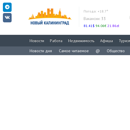
Погода:
+18.7°
Вакансии:
33
81.41$
94.06€
21.86zł
Новости
Работа
Недвижимость
Афиша
Туриз
Новости дня
Самое читаемое
@
Общество