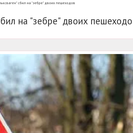
льксваген" сбил на "зебре" двоих пешеходов
сбил на "зебре" двоих пешеходо