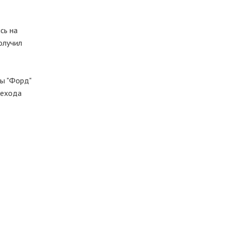
сь на
олучил
ды "Форд"
шехода