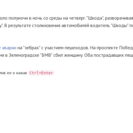
о полуночи в ночь со среды на четверг. "Шкода", разворачивая
су". В результате столкновения автомобилей водитель "Шкоды" п
 аварии
на "зебрах" с участием пешеходов. На проспекте Побе
емя в Зеленоградске "БМВ" сбил женщину. Оба пострадавших пе
лив ее и нажав
Ctrl+Enter