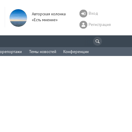
Вход
Авторская колонка
«Есть мнение»
Регистрация
орепортажи
Темы новостей
Конференции