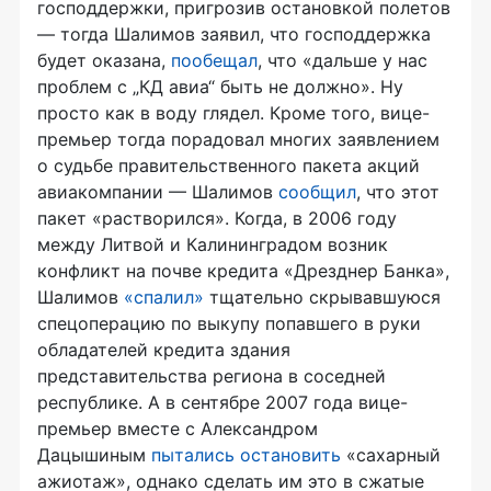
господдержки, пригрозив остановкой полетов
— тогда Шалимов заявил, что господдержка
будет оказана,
пообещал
, что «дальше у нас
проблем с „КД авиа“ быть не должно». Ну
просто как в воду глядел. Кроме того, вице-
премьер тогда порадовал многих заявлением
о судьбе правительственного пакета акций
авиакомпании — Шалимов
сообщил
, что этот
пакет «растворился». Когда, в 2006 году
между Литвой и Калининградом возник
конфликт на почве кредита «Дрезднер Банка»,
Шалимов
«спалил»
тщательно скрывавшуюся
спецоперацию по выкупу попавшего в руки
обладателей кредита здания
представительства региона в соседней
республике. А в сентябре 2007 года вице-
премьер вместе с Александром
Дацышиным
пытались остановить
«сахарный
ажиотаж», однако сделать им это в сжатые