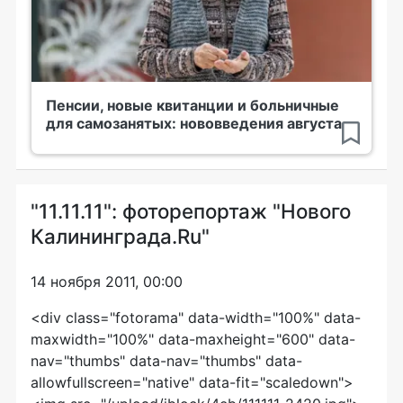
Пенсии, новые квитанции и больничные
для самозанятых: нововведения августа
"11.11.11": фоторепортаж "Нового
Калининграда.Ru"
14 ноября 2011, 00:00
<div class="fotorama" data-width="100%" data-
maxwidth="100%" data-maxheight="600" data-
nav="thumbs" data-nav="thumbs" data-
allowfullscreen="native" data-fit="scaledown">