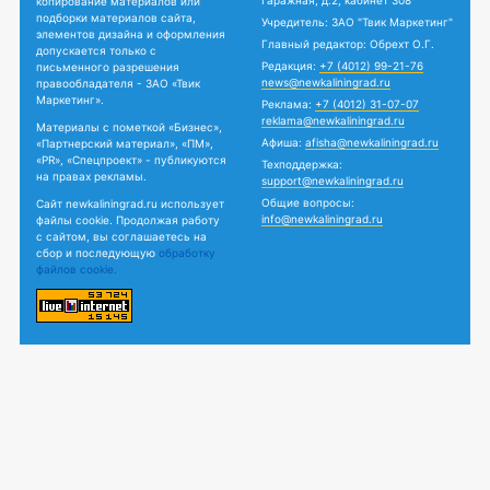
Гаражная, д.2, кабинет 308
копирование материалов или
подборки материалов сайта,
Учредитель: ЗАО "Твик Маркетинг"
элементов дизайна и оформления
Главный редактор: Обрехт О.Г.
допускается только с
Редакция:
+7 (4012) 99-21-76
письменного разрешения
news@newkaliningrad.ru
правообладателя - ЗАО «Твик
Маркетинг».
Реклама:
+7 (4012) 31-07-07
reklama@newkaliningrad.ru
Материалы с пометкой «Бизнес»,
Афиша:
afisha@newkaliningrad.ru
«Партнерский материал», «ПМ»,
«PR», «Спецпроект» - публикуются
Техподдержка:
на правах рекламы.
support@newkaliningrad.ru
Общие вопросы:
Сайт newkaliningrad.ru использует
info@newkaliningrad.ru
файлы cookie. Продолжая работу
с сайтом, вы соглашаетесь на
сбор и последующую
обработку
файлов cookie.