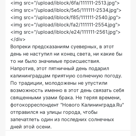
<img src="/upload/iblock/6fa/111111-2513.jpg">
<img src="/upload/iblock/5e5/111111-2534.jpg">
<img src="/upload/iblock/f85/111111-2540.jpg">
<img src="/upload/iblock/fa2/111111-2554.jpg">
<img src="/upload/iblock/e24/111111-2561.jpg">
</div>
Вопреки предсказаниям суеверных, в этот
день не наступил ни конец света, ни какие бы
то ни было значимые происшествия.
Напротив, этот пятничный день подарил
калининградцам приятную солнечную погоду.
По традиции, молодожены не упустили
возможность именно в этот день связать себя
священными узами брака. Не теряя времени,
фотокорреспондент "Нового Калининграда.Ru"
отправился на улицы города, чтобы
запечатлеть один из последних солнечных
дней этой осени.