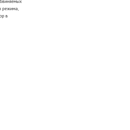
 обвиняемых
о режима,
ор в