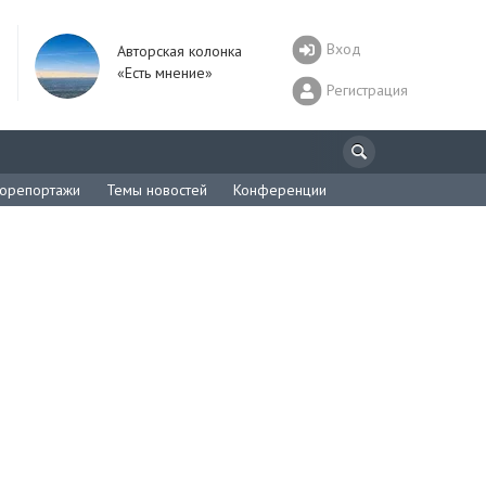
Вход
Авторская колонка
«Есть мнение»
Регистрация
орепортажи
Темы новостей
Конференции