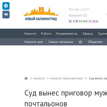
Погода:
+15.5°
Вакансии:
21
82.17$
94.84€
22.01zł
Новости
Работа
Недвижимость
Афиша
Туриз
Новости дня
Самое читаемое
@
Общество
Новости
Новости: Происшествия
Суд вынес п
Суд вынес приговор му
почтальонов