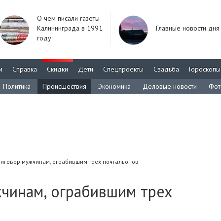
О чём писали газеты
Калининграда в 1991
Главные новости дня
году
м
Справка
Скидки
Дети
Спецпроекты
Свадьба
Гороскопы
Политика
Происшествия
Экономика
Деловые новости
Фот
риговор мужчинам, ограбившим трех почтальонов
жчинам, ограбившим трех