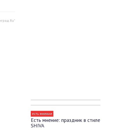
нград.Ru"
есть мнение
Есть мнение: праздник в стиле
SHIVA