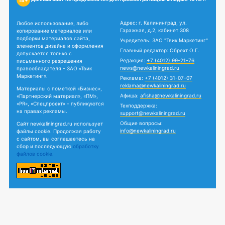
Адрес: г. Калининград, ул.
Любое использование, либо
Гаражная, д.2, кабинет 308
копирование материалов или
подборки материалов сайта,
Учредитель: ЗАО "Твик Маркетинг"
элементов дизайна и оформления
Главный редактор: Обрехт О.Г.
допускается только с
Редакция:
+7 (4012) 99-21-76
письменного разрешения
news@newkaliningrad.ru
правообладателя - ЗАО «Твик
Маркетинг».
Реклама:
+7 (4012) 31-07-07
reklama@newkaliningrad.ru
Материалы с пометкой «Бизнес»,
Афиша:
afisha@newkaliningrad.ru
«Партнерский материал», «ПМ»,
«PR», «Спецпроект» - публикуются
Техподдержка:
на правах рекламы.
support@newkaliningrad.ru
Общие вопросы:
Сайт newkaliningrad.ru использует
info@newkaliningrad.ru
файлы cookie. Продолжая работу
с сайтом, вы соглашаетесь на
сбор и последующую
обработку
файлов cookie.