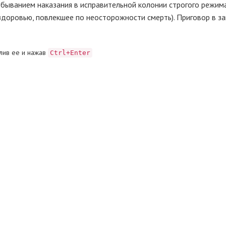
быванием наказания в исправительной колонии строгого режима
здоровью, повлекшее по неосторожности смерть). Приговор в з
лив ее и нажав
Ctrl+Enter