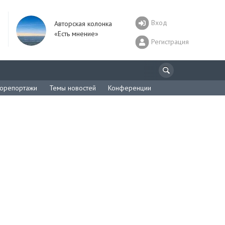
Вход
Авторская колонка
«Есть мнение»
Регистрация
орепортажи
Темы новостей
Конференции