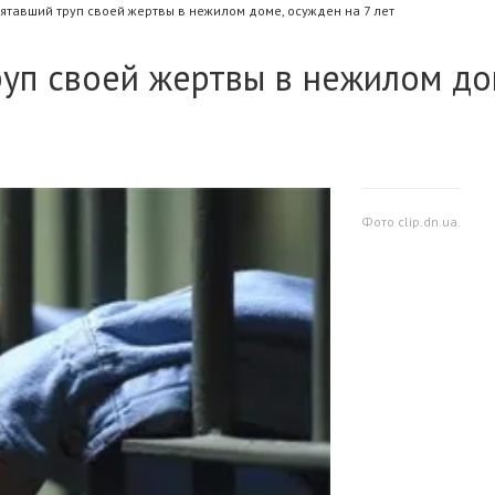
ятавший труп своей жертвы в нежилом доме, осужден на 7 лет
руп своей жертвы в нежилом до
Фото clip.dn.ua.