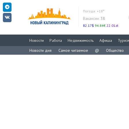
Погода:
+18°
Вакансии:
38
82.17$
94.84€
22.01zł
Новости
Работа
Недвижимость
Афиша
Туриз
Новости дня
Самое читаемое
@
Общество