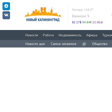
Погода:
+18.3°
Вакансии:
5
82.17$
94.84€
22.01zł
Новости
Работа
Недвижимость
Афиша
Туриз
Новости дня
Самое читаемое
@
Общество