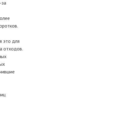
-за
более
Коротков.
я это для
а отходов.
ных
ных
ечившие
лиц