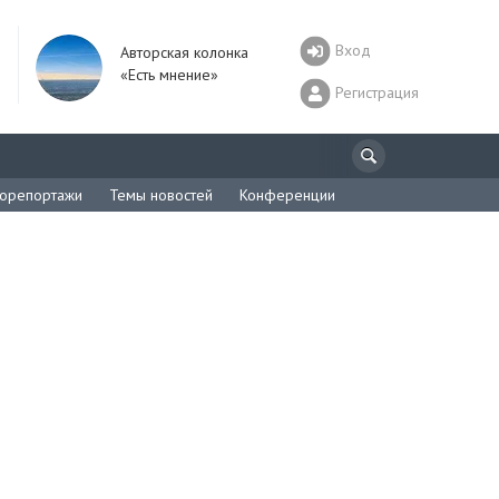
Вход
Авторская колонка
«Есть мнение»
Регистрация
орепортажи
Темы новостей
Конференции