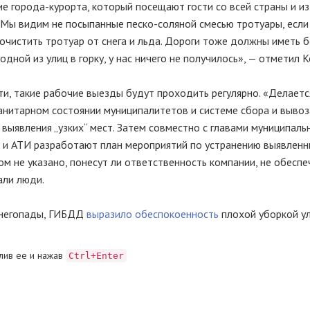
ние
города-курорта
, который посещают гости со всей страны и
из
х. Мы видим не посыпанные
песко-соляной
смесью тротуары, если
 очистить тротуар от снега и льда. Дороги тоже должны иметь 
дной из улиц в горку, у нас ничего не получилось», — отметил 
ти, такие рабочие выезды будут проходить регулярно. «Делаетс
нитарном состоянии муниципалитетов и системе сбора и вывоз
выявления „узких“ мест. Затем совместно с главами муниципаль
и АТИ разработают план мероприятий по устранению выявлен
том не указано, понесут ли ответственность компании, не обесп
али люди.
 снегопады, ГИБДД
выразило обеспокоенность
плохой уборкой у
лив ее и нажав
Ctrl+Enter