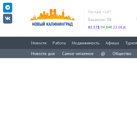
Погода:
+18°
Вакансии:
38
82.17$
94.84€
22.01zł
Новости
Работа
Недвижимость
Афиша
Туриз
Новости дня
Самое читаемое
@
Общество