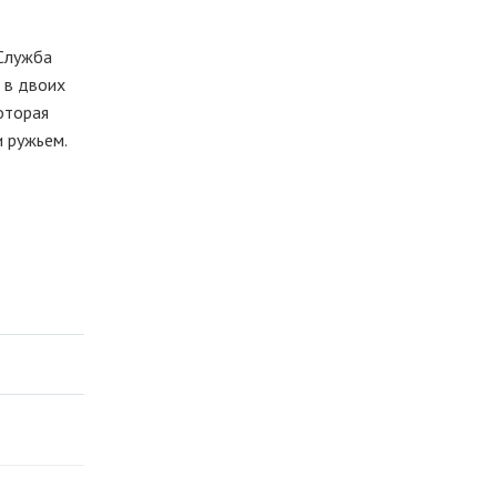
Служба
и в двоих
оторая
ли ружьем.