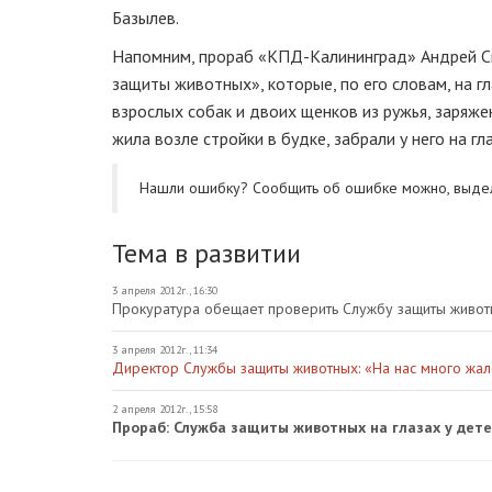
Базылев.
Напомним, прораб «КПД-Калининград» Андрей 
защиты животных», которые, по его словам, на гл
взрослых собак и двоих щенков из ружья, заряже
жила возле стройки в будке, забрали у него на г
Нашли ошибку? Cообщить об ошибке можно, выде
Тема в развитии
3 апреля 2012г., 16:30
Прокуратура обещает проверить Службу защиты живот
3 апреля 2012г., 11:34
Директор Службы защиты животных: «На нас много жал
2 апреля 2012г., 15:58
Прораб: Служба защиты животных на глазах у дете