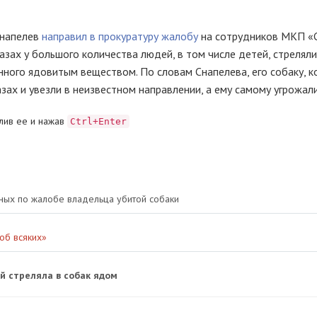
Снапелев
направил в прокуратуру жалобу
на сотрудников МКП «
азах у большого количества людей, в том числе детей, стрелял
нного ядовитым веществом. По словам Снапелева, его собаку, к
лазах и увезли в неизвестном направлении, а ему самому угрожа
лив ее и нажав
Ctrl+Enter
ных по жалобе владельца убитой собаки
об всяких»
й стреляла в собак ядом