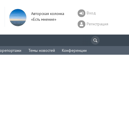
Вход
Авторская колонка
«Есть мнение»
Регистрация
орепортажи
Темы новостей
Конференции