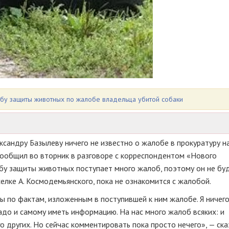
бу защиты животных по жалобе владельца убитой собаки
андру Базылеву ничего не известно о жалобе в прокуратуру н
сообщил во вторник в разговоре с корреспондентом «Нового
жбу защиты животных поступает много жалоб, поэтому он не бу
елке А. Космодемьянского, пока не ознакомится с жалобой.
ры по фактам, изложенным в поступившей к ним жалобе. Я ничего
надо и самому иметь информацию. На нас много жалоб всяких: и
о других. Но сейчас комментировать пока просто нечего», — ска