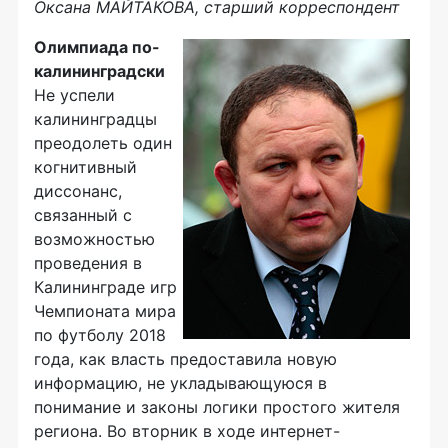
Оксана МАЙТАКОВА, старший корреспондент
Олимпиада по-
калининградски
Не успели
калининградцы
преодолеть один
когнитивный
диссонанс,
связанный с
возможностью
проведения в
Калининграде игр
Чемпионата мира
по футболу 2018
года, как власть предоставила новую
информацию, не укладывающуюся в
понимание и законы логики простого жителя
региона. Во вторник в ходе интернет-