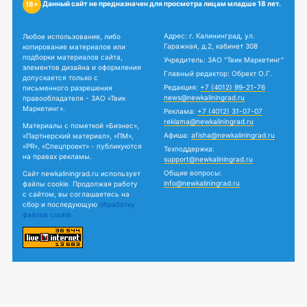
Данный сайт не предназначен для просмотра лицам младше 18 лет.
18+
Адрес: г. Калининград, ул.
Любое использование, либо
Гаражная, д.2, кабинет 308
копирование материалов или
подборки материалов сайта,
Учредитель: ЗАО "Твик Маркетинг"
элементов дизайна и оформления
Главный редактор: Обрехт О.Г.
допускается только с
Редакция:
+7 (4012) 99-21-76
письменного разрешения
news@newkaliningrad.ru
правообладателя - ЗАО «Твик
Маркетинг».
Реклама:
+7 (4012) 31-07-07
reklama@newkaliningrad.ru
Материалы с пометкой «Бизнес»,
Афиша:
afisha@newkaliningrad.ru
«Партнерский материал», «ПМ»,
«PR», «Спецпроект» - публикуются
Техподдержка:
на правах рекламы.
support@newkaliningrad.ru
Общие вопросы:
Сайт newkaliningrad.ru использует
info@newkaliningrad.ru
файлы cookie. Продолжая работу
с сайтом, вы соглашаетесь на
сбор и последующую
обработку
файлов cookie.